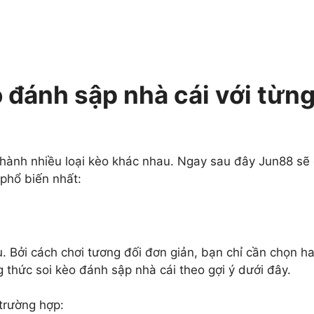
 đánh sập nhà cái với từng
 thành nhiều loại kèo khác nhau. Ngay sau đây Jun88 sẽ
 phổ biến nhất:
u. Bởi cách chơi tương đối đơn giản, bạn chỉ cần chọn ha
g thức soi kèo đánh sập nhà cái theo gợi ý dưới đây.
 trường hợp: