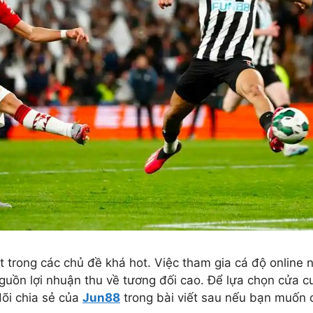
t trong các chủ đề khá hot. Việc tham gia cá độ online 
 nguồn lợi nhuận thu về tương đối cao. Để lựa chọn cửa 
õi chia sẻ của
Jun88
trong bài viết sau nếu bạn muốn 