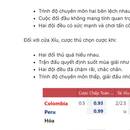
Trình độ chuyên môn hai bên lệch nha
Cuộc đối đầu không mang tính quan trọ
Hai đội đều có sức mạnh và chơi tấn 
Đối với cửa Xỉu, cược thủ chọn cược khi:
Hai đối thủ quá hiểu nhau.
Trận đấu quyết định suốt mùa giải như
Hai đội đều đá chậm rãi, chắc chắn.
Trình độ chuyên môn thấp, giải đấu nh