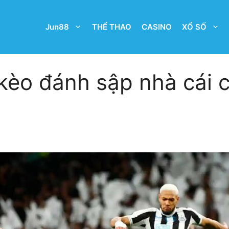
Jun88
THỂ THAO
CASINO
XỔ SỐ
 kèo đánh sập nhà cái 