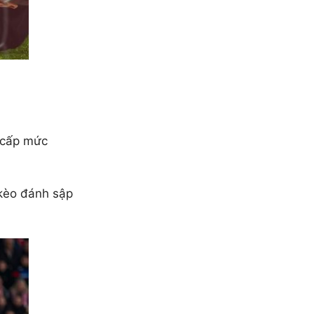
g cấp mức
 kèo đánh sập