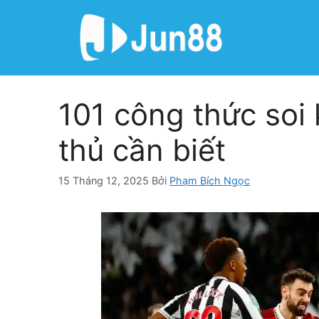
Chuyển
đến
nội
dung
101 công thức soi
thủ cần biết
15 Tháng 12, 2025
Bởi
Phạm Bích Ngọc