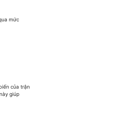
 qua mức
biến của trận
 này giúp