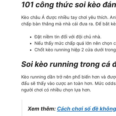
101 công thức soi kèo đán
Kèo châu Á được nhiều tay chơi yêu thích. An
chấp bàn thắng mà nhà cái đưa ra. Để bắt k
Đặt niềm tin đối với đội chủ nhà.
Nếu thấy mức chấp quá lớn nên chọn 
Chốt kèo running hiệp 2 cửa dưới tron
Soi kèo running trong cá 
Kèo running dần trở nên phổ biến hơn và đượ
đấu sẽ thấy vào cược an toàn hơn. Mức odds t
người chơi có nhiều chọn lựa hơn.
Xem thêm:
Cách chơi số đề không