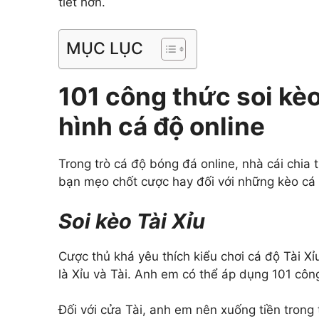
tiết hơn.
MỤC LỤC
101 công thức soi kèo
hình cá độ online
Trong trò cá độ bóng đá online, nhà cái chia
bạn mẹo chốt cược hay đối với những kèo cá
Soi kèo Tài Xỉu
Cược thủ khá yêu thích kiểu chơi cá độ Tài Xỉ
là Xỉu và Tài. Anh em có thể áp dụng 101 côn
Đối với cửa Tài, anh em nên xuống tiền trong