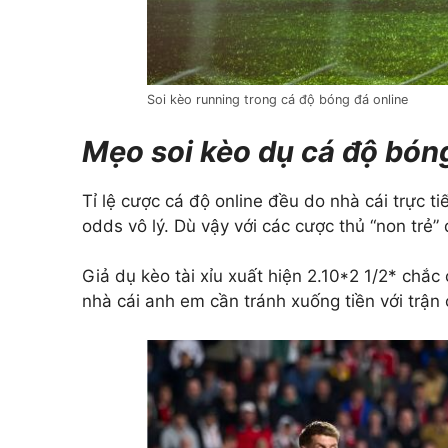
Soi kèo running trong cá độ bóng đá online
Mẹo soi kèo dụ cá độ bón
Tỉ lệ cược cá độ online đều do nhà cái trực t
odds vô lý. Dù vậy với các cược thủ “non trẻ
Giả dụ kèo tài xỉu xuất hiện 2.10*2 1/2* chắ
nhà cái anh em cần tránh xuống tiền với trận