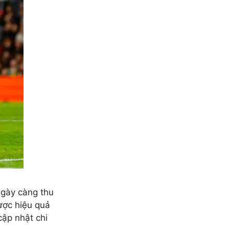
ngày càng thu
cược hiệu quả
cập nhật chi