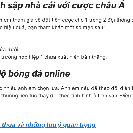
h sập nhà cái với cược châu Á
h em tham gia sẽ đặt tiền cược cho 1 trong 2 đội thông
èo hiệu quả, bạn tham khảo một số mẹo sau:
cửa dưới.
g trường hợp hiệp 1 chưa xuất hiện bàn thắng.
độ bóng đá online
c nhiều anh em chọn lựa. Anh em nếu đã theo dõi diễn 
hường liên tục thay đổi theo tình hình ở trên sân. Điều
 thua và những lưu ý quan trọng