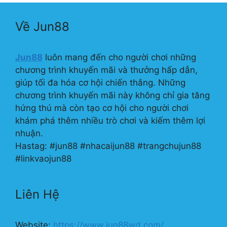
Về Jun88
Jun88
luôn mang đến cho người chơi những
chương trình khuyến mãi và thưởng hấp dẫn,
giúp tối đa hóa cơ hội chiến thắng. Những
chương trình khuyến mãi này không chỉ gia tăng
hứng thú mà còn tạo cơ hội cho người chơi
khám phá thêm nhiều trò chơi và kiếm thêm lợi
nhuận.
Hastag: #jun88 #nhacaijun88 #trangchujun88
#linkvaojun88
Liên Hệ
Website:
https://www.jun88wd.com/