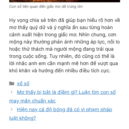
Con số liên quan đến giấc mơ dễ trúng lớn
Hy vọng chia sẻ trên đã giúp bạn hiểu rõ hơn về
mơ thấy quỷ dữ và ý nghĩa ẩn sau từng hoàn
cảnh xuất hiện trong giấc mơ. Nhìn chung, cơn
mộng này thường phản ánh những áp lực, nỗi lo
hoặc thử thách mà người mộng đang trải qua
trong cuộc sống. Tuy nhiên, đó cũng có thể là
lời nhắc anh em cần mạnh mẽ hơn để vượt qua
khó khăn và hướng đến nhiều điều tích cực.
Danh
xổ số
mục
Mơ thấy bị bắt là điềm gì? Luận tìm con số
may mắn chuẩn xác
Hiện nay cá độ bóng đá có vi phạm pháp
luật không?