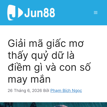
Chuyển
đến
Menu
nội
dung
Giải mã giấc mơ
thấy quỷ dữ là
điềm gì và con số
may mắn
26 Tháng 6, 2026
Bởi
Phạm Bích Ngọc