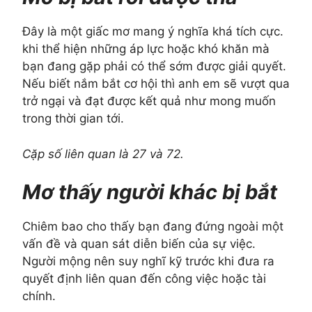
Đây là một giấc mơ mang ý nghĩa khá tích cực.
khi thể hiện những áp lực hoặc khó khăn mà
bạn đang gặp phải có thể sớm được giải quyết.
Nếu biết nắm bắt cơ hội thì anh em sẽ vượt qua
trở ngại và đạt được kết quả như mong muốn
trong thời gian tới.
Cặp số liên quan là 27 và 72.
Mơ thấy người khác bị bắt
Chiêm bao cho thấy bạn đang đứng ngoài một
vấn đề và quan sát diễn biến của sự việc.
Người mộng nên suy nghĩ kỹ trước khi đưa ra
quyết định liên quan đến công việc hoặc tài
chính.