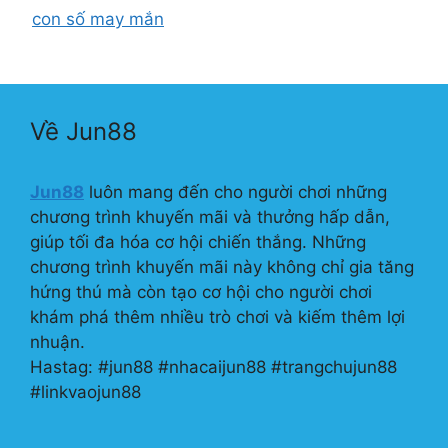
con số may mắn
Về Jun88
Jun88
luôn mang đến cho người chơi những
chương trình khuyến mãi và thưởng hấp dẫn,
giúp tối đa hóa cơ hội chiến thắng. Những
chương trình khuyến mãi này không chỉ gia tăng
hứng thú mà còn tạo cơ hội cho người chơi
khám phá thêm nhiều trò chơi và kiếm thêm lợi
nhuận.
Hastag: #jun88 #nhacaijun88 #trangchujun88
#linkvaojun88