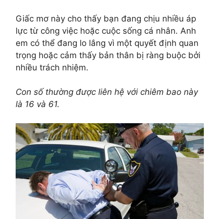
Giấc mơ này cho thấy bạn đang chịu nhiều áp
lực từ công việc hoặc cuộc sống cá nhân. Anh
em có thể đang lo lắng vì một quyết định quan
trọng hoặc cảm thấy bản thân bị ràng buộc bởi
nhiều trách nhiệm.
Con số thường được liên hệ với chiêm bao này
là 16 và 61.