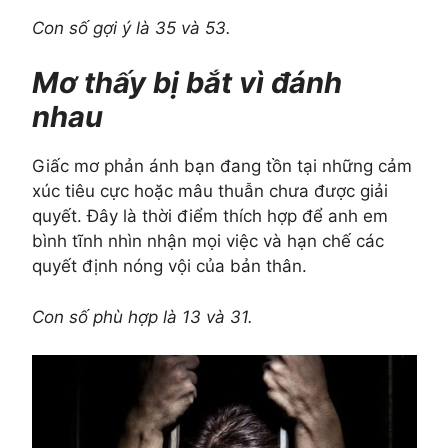
Con số gợi ý là 35 và 53.
Mơ thấy bị bắt vì đánh
nhau
Giấc mơ phản ánh bạn đang tồn tại những cảm
xúc tiêu cực hoặc mâu thuẫn chưa được giải
quyết. Đây là thời điểm thích hợp để anh em
bình tĩnh nhìn nhận mọi việc và hạn chế các
quyết định nóng vội của bản thân.
Con số phù hợp là 13 và 31.