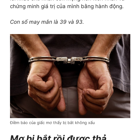
chứng minh giá trị của mình bằng hành động.
Con số may mắn là 39 và 93.
Điềm báo của giấc mơ thấy bị bắt không xấu
Mơ bị bắt rồi được thả