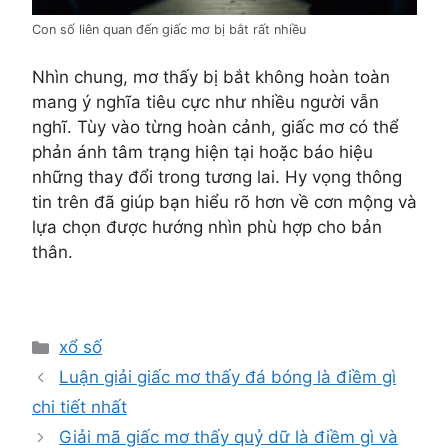
Con số liên quan đến giấc mơ bị bắt rất nhiều
Nhìn chung, mơ thấy bị bắt không hoàn toàn
mang ý nghĩa tiêu cực như nhiều người vẫn
nghĩ. Tùy vào từng hoàn cảnh, giấc mơ có thể
phản ánh tâm trạng hiện tại hoặc báo hiệu
những thay đổi trong tương lai. Hy vọng thông
tin trên đã giúp bạn hiểu rõ hơn về cơn mộng và
lựa chọn được hướng nhìn phù hợp cho bản
thân.
Danh
xổ số
mục
Luận giải giấc mơ thấy đá bóng là điềm gì
chi tiết nhất
Giải mã giấc mơ thấy quỷ dữ là điềm gì và