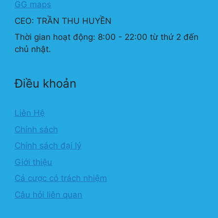
GG maps
CEO: TRẦN THU HUYỀN
Thời gian hoạt động: 8:00 - 22:00 từ thứ 2 đến
chủ nhật.
Điều khoản
Liên Hệ
Chính sách
Chính sách đại lý
Giới thiệu
Cá cược có trách nhiệm
Câu hỏi liên quan