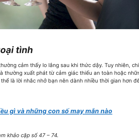
ại tình
thường cảm thấy lo lắng sau khi thức dậy. Tuy nhiên, c
à thường xuất phát từ cảm giác thiếu an toàn hoặc nhữ
 thể là lời nhắc nhở bạn nên dành nhiều thời gian hơn đ
iều gì và những con số may mắn nào
am khảo cặp số 47 – 74.