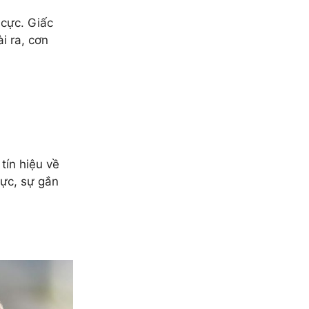
 cực. Giấc
i ra, cơn
tín hiệu về
cực, sự gắn