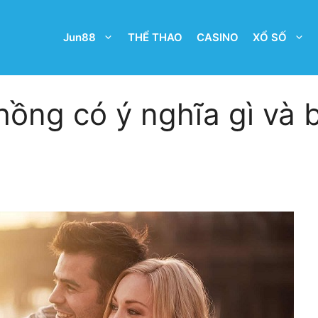
Jun88
THỂ THAO
CASINO
XỔ SỐ
hồng có ý nghĩa gì và 