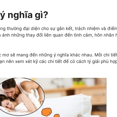
ý nghĩa gì?
ng thường đại diện cho sự gắn kết, trách nhiệm và điểm
n ánh những thay đổi liên quan đến tình cảm, hôn nhân 
ấc mơ sẽ mang đến những ý nghĩa khác nhau. Mỗi chi tiế
 nên xem xét kỹ các chi tiết để có cách lý giải phù hợ