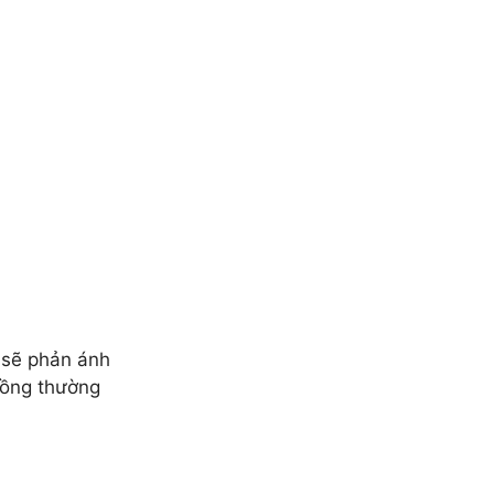
 sẽ phản ánh
hồng thường