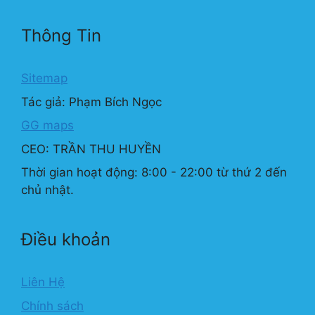
Thông Tin
Sitemap
Tác giả: Phạm Bích Ngọc
GG maps
CEO: TRẦN THU HUYỀN
Thời gian hoạt động: 8:00 - 22:00 từ thứ 2 đến
chủ nhật.
Điều khoản
Liên Hệ
Chính sách