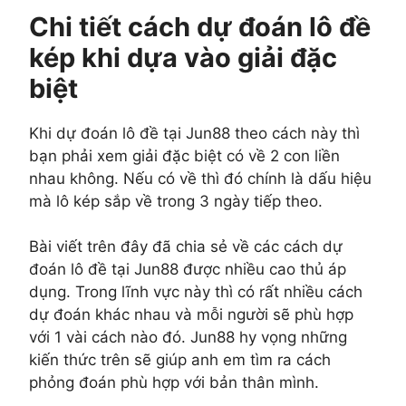
Chi tiết cách dự đoán lô đề
kép khi dựa vào giải đặc
biệt
Khi
dự đoán lô đề tại Jun88
theo cách này thì
bạn phải xem giải đặc biệt có về 2 con liền
nhau không. Nếu có về thì đó chính là dấu hiệu
mà lô kép sắp về trong 3 ngày tiếp theo.
Bài viết trên đây đã chia sẻ về các cách
dự
đoán lô đề tại Jun88
được nhiều cao thủ áp
dụng. Trong lĩnh vực này thì có rất nhiều cách
dự đoán khác nhau và mỗi người sẽ phù hợp
với 1 vài cách nào đó. Jun88 hy vọng những
kiến thức trên sẽ giúp anh em tìm ra cách
phỏng đoán phù hợp với bản thân mình.