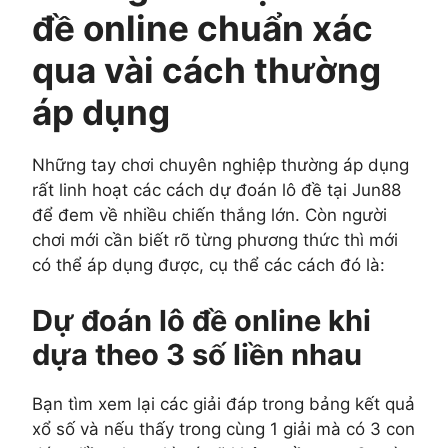
đề online chuẩn xác
qua vài cách thường
áp dụng
Những tay chơi chuyên nghiệp thường áp dụng
rất linh hoạt các cách
dự đoán lô đề tại Jun88
để đem về nhiều chiến thắng lớn. Còn người
chơi mới cần biết rõ từng phương thức thì mới
có thể áp dụng được, cụ thể các cách đó là:
Dự đoán lô đề online khi
dựa theo 3 số liền nhau
Bạn tìm xem lại các giải đáp trong bảng kết quả
xổ số và nếu thấy trong cùng 1 giải mà có 3 con