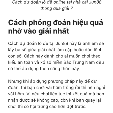
Cách dự đoán lô đề online tại nhà cái Jun88
thông qua giải 7
Cách phỏng đoán hiệu quả
nhờ vào giải nhất
Cách
dự đoán lô đề tại Jun88
này là anh em sẽ
lấy ba số giữa giải nhất làm cặp hoặc dàn lô 4
con số. Cách này dành cho ai muốn chơi theo
kiểu an toàn và xổ số miền Bắc Trung Nam đều
có thể áp dụng theo công thức này.
Nhưng khi áp dụng phương pháp này để dự
đoán, thì bạn chơi vài hôm trúng rồi thì nên nghỉ
vài hôm. Vì nếu chơi liên tục thì kết quả mà bạn
nhận được sẽ không cao, còn khi bạn quay lại
chơi thì có hội trúng cao hơn đợt trước.