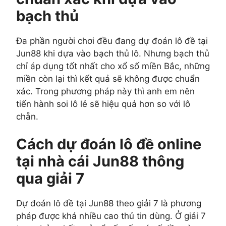
bạch thủ
Đa phần người chơi đều đang
dự đoán lô đề tại
Jun88
khi dựa vào bạch thủ lô. Nhưng bạch thủ
chỉ áp dụng tốt nhất cho xổ số miền Bắc, những
miền còn lại thì kết quả sẽ không được chuẩn
xác. Trong phương pháp này thì anh em nên
tiến hành soi lô lẻ sẽ hiệu quả hơn so với lô
chẵn.
Cách dự đoán lô đề online
tại nhà cái Jun88 thông
qua giải 7
Dự đoán lô đề tại Jun88
theo giải 7 là phương
pháp được khá nhiều cao thủ tin dùng. Ở giải 7