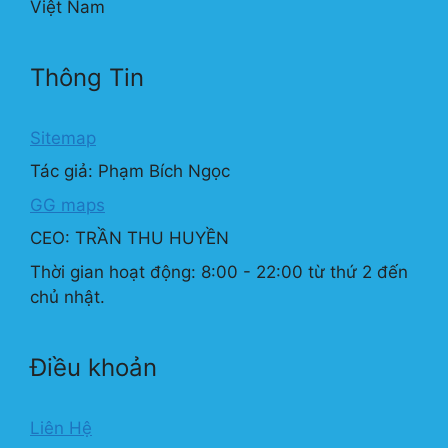
Việt Nam
Thông Tin
Sitemap
Tác giả: Phạm Bích Ngọc
GG maps
CEO: TRẦN THU HUYỀN
Thời gian hoạt động: 8:00 - 22:00 từ thứ 2 đến
chủ nhật.
Điều khoản
Liên Hệ