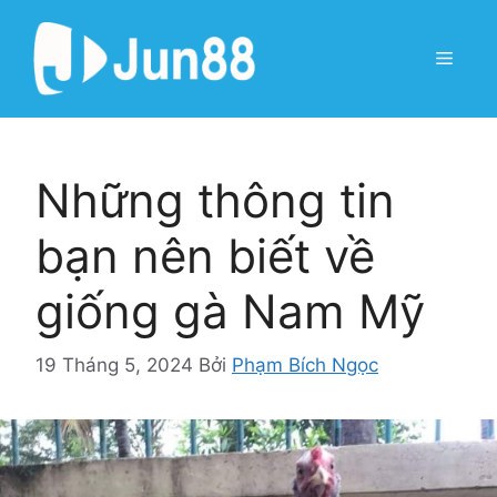
Chuyển
đến
Menu
nội
dung
Những thông tin
bạn nên biết về
giống gà Nam Mỹ
19 Tháng 5, 2024
Bởi
Phạm Bích Ngọc