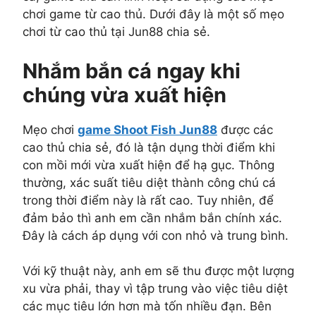
chơi game từ cao thủ. Dưới đây là một số mẹo
chơi từ cao thủ tại Jun88 chia sẻ.
Nhắm bắn cá ngay khi
chúng vừa xuất hiện
Mẹo chơi
game Shoot Fish Jun88
được các
cao thủ chia sẻ, đó là tận dụng thời điểm khi
con mồi mới vừa xuất hiện để hạ gục. Thông
thường, xác suất tiêu diệt thành công chú cá
trong thời điểm này là rất cao. Tuy nhiên, để
đảm bảo thì anh em cần nhắm bắn chính xác.
Đây là cách áp dụng với con nhỏ và trung bình.
Với kỹ thuật này, anh em sẽ thu được một lượng
xu vừa phải, thay vì tập trung vào việc tiêu diệt
các mục tiêu lớn hơn mà tốn nhiều đạn. Bên