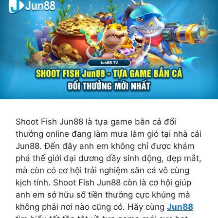
Shoot Fish Jun88 là tựa game bắn cá đổi
thưởng online đang làm mưa làm gió tại nhà cái
Jun88. Đến đây anh em không chỉ được khám
phá thế giới đại dương đầy sinh động, đẹp mắt,
mà còn có cơ hội trải nghiệm săn cá vô cùng
kịch tính. Shoot Fish Jun88 còn là cơ hội giúp
anh em sở hữu số tiền thưởng cực khủng mà
không phải nơi nào cũng có. Hãy cùng
Jun88