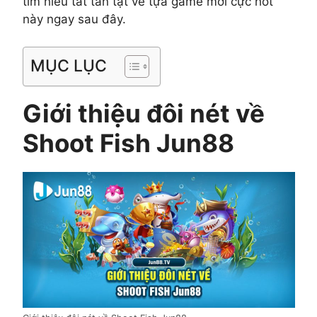
tìm hiểu tất tần tật về tựa game mới cực hot
này ngay sau đây.
MỤC LỤC
Giới thiệu đôi nét về
Shoot Fish Jun88