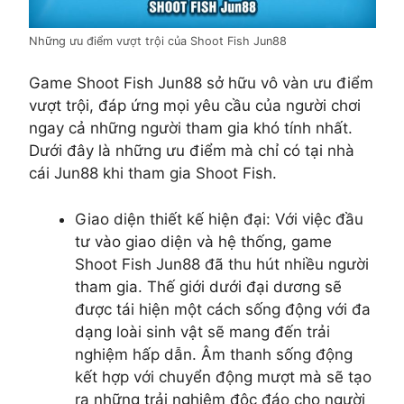
Những ưu điểm vượt trội của Shoot Fish Jun88
Game Shoot Fish Jun88 sở hữu vô vàn ưu điểm
vượt trội, đáp ứng mọi yêu cầu của người chơi
ngay cả những người tham gia khó tính nhất.
Dưới đây là những ưu điểm mà chỉ có tại nhà
cái Jun88 khi tham gia Shoot Fish.
Giao diện thiết kế hiện đại: Với việc đầu
tư vào giao diện và hệ thống, game
Shoot Fish Jun88 đã thu hút nhiều người
tham gia. Thế giới dưới đại dương sẽ
được tái hiện một cách sống động với đa
dạng loài sinh vật sẽ mang đến trải
nghiệm hấp dẫn. Âm thanh sống động
kết hợp với chuyển động mượt mà sẽ tạo
ra những trải nghiệm độc đáo cho người