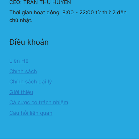
CEO: TRẦN THU HUYỀN
Thời gian hoạt động: 8:00 - 22:00 từ thứ 2 đến
chủ nhật.
Điều khoản
Liên Hệ
Chính sách
Chính sách đại lý
Giới thiệu
Cá cược có trách nhiệm
Câu hỏi liên quan