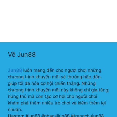
tử quốc tế, được tổ chức bởi Garena và
Tencent Games. Giải đấu này thu hút sự tham
gia của các đội tuyển đến từ khắp nơi trên thế
giới và là một trong những …
Đọc tiếp
Về Jun88
Jun88
luôn mang đến cho người chơi những
chương trình khuyến mãi và thưởng hấp dẫn,
giúp tối đa hóa cơ hội chiến thắng. Những
chương trình khuyến mãi này không chỉ gia tăng
hứng thú mà còn tạo cơ hội cho người chơi
khám phá thêm nhiều trò chơi và kiếm thêm lợi
nhuận.
Hastag: #jun88 #nhacaijun88 #trangchujun88