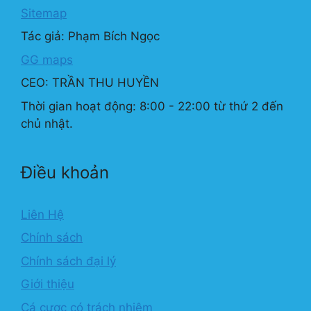
Sitemap
Tác giả: Phạm Bích Ngọc
GG maps
CEO: TRẦN THU HUYỀN
Thời gian hoạt động: 8:00 - 22:00 từ thứ 2 đến
chủ nhật.
Điều khoản
Liên Hệ
Chính sách
Chính sách đại lý
Giới thiệu
Cá cược có trách nhiệm