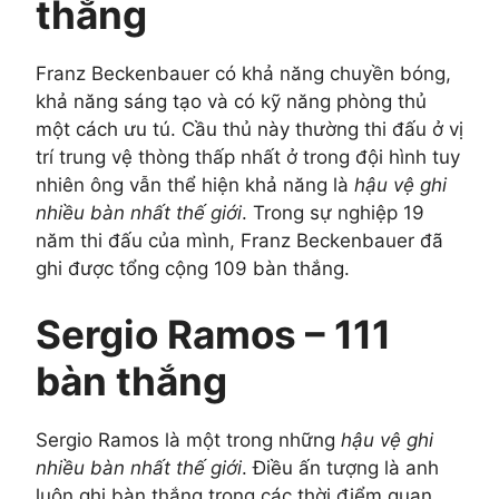
thắng
Franz Beckenbauer có khả năng chuyền bóng,
khả năng sáng tạo và có kỹ năng phòng thủ
một cách ưu tú. Cầu thủ này thường thi đấu ở vị
trí trung vệ thòng thấp nhất ở trong đội hình tuy
nhiên ông vẫn thể hiện khả năng là
hậu vệ ghi
nhiều bàn nhất thế giới
. Trong sự nghiệp 19
năm thi đấu của mình, Franz Beckenbauer đã
ghi được tổng cộng 109 bàn thắng.
Sergio Ramos – 111
bàn thắng
Sergio Ramos là một trong những
hậu vệ ghi
nhiều bàn nhất thế giới
. Điều ấn tượng là anh
luôn ghi bàn thắng trong các thời điểm quan