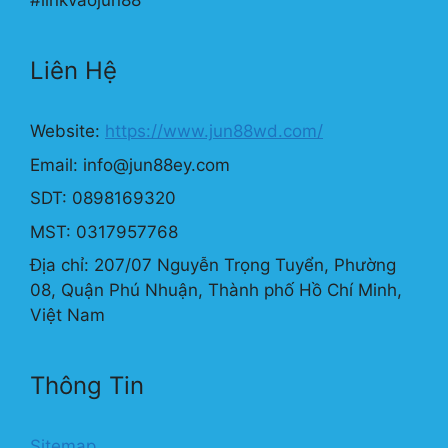
#linkvaojun88
Liên Hệ
Website:
https://www.jun88wd.com/
Email:
info@jun88ey.com
SDT: 0898169320
MST: 0317957768
Địa chỉ: 207/07 Nguyễn Trọng Tuyển, Phường
08, Quận Phú Nhuận, Thành phố Hồ Chí Minh,
Việt Nam
Thông Tin
Sitemap