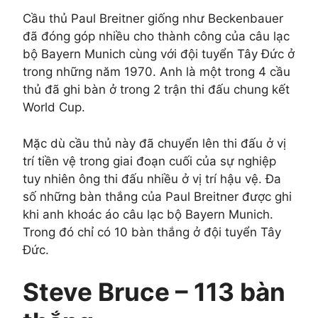
Cầu thủ Paul Breitner giống như Beckenbauer
đã đóng góp nhiều cho thành công của câu lạc
bộ Bayern Munich cùng với đội tuyển Tây Đức ở
trong những năm 1970. Anh là một trong 4 cầu
thủ đã ghi bàn ở trong 2 trận thi đấu chung kết
World Cup.
Mặc dù cầu thủ này đã chuyển lên thi đấu ở vị
trí tiền vệ trong giai đoạn cuối của sự nghiệp
tuy nhiên ông thi đấu nhiều ở vị trí hậu vệ. Đa
số những bàn thắng của Paul Breitner được ghi
khi anh khoác áo câu lạc bộ Bayern Munich.
Trong đó chỉ có 10 bàn thắng ở đội tuyển Tây
Đức.
Steve Bruce – 113 bàn