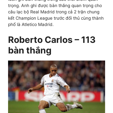
trọng. Anh ghi được bàn thắng quan trọng cho
câu lạc bộ Real Madrid trong cả 2 trận chung
kết Champion League trước đối thủ cùng thành
phố là Atletico Madrid.
Roberto Carlos – 113
bàn thắng