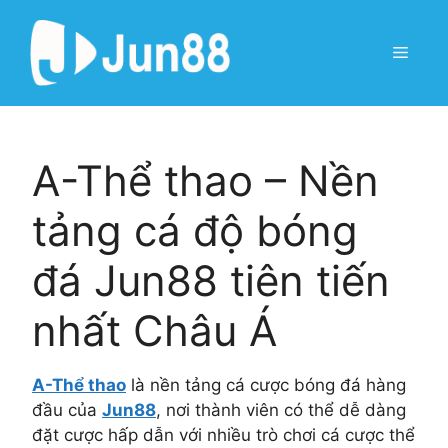
Chuyển
đến
Menu
nội
dung
A-Thể thao – Nền
tảng cá độ bóng
đá Jun88 tiên tiến
nhất Châu Á
A-Thể thao
là nền tảng cá cược bóng đá hàng
đầu của
Jun88
, nơi thành viên có thể dễ dàng
đặt cược hấp dẫn với nhiều trò chơi cá cược thể