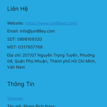
Liên Hệ
Website:
https://www.jun88wd.com/
Email:
info@jun88ey.com
SDT: 0898169320
MST: 0317957768
Địa chỉ: 207/07 Nguyễn Trọng Tuyển, Phường
08, Quận Phú Nhuận, Thành phố Hồ Chí Minh,
Việt Nam
Thông Tin
Sitemap
Tác giả: Phạm Bích Ngọc