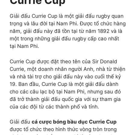
Currie Cup
Giải đấu Currie Cup là một giải đấu rugby quan
trọng và lâu đời tại Nam Phi. Được tổ chức hàng
năm, giải đấu này đã tồn tại từ năm 1892 và là
một trong những giải đấu rugby cấp cao nhất
tại Nam Phi.
Currie Cup được đặt theo tên của Sir Donald
Currie, một doanh nhân người Anh, nhà từ thiện
và nhà tài trợ cho giải đấu này vào cuối thế kỷ
19. Ban đầu, Currie Cup là một giải đấu dành
cho các câu lạc bộ tại Nam Phi, nhưng sau đó
đã trở thành giải đấu quốc gia với sự tham gia
của các đội từ các thành phố và tỉnh.
Giải đấu
cá cược bóng bầu dục Currie Cup
được tổ chức theo hình thức vòng tròn trong