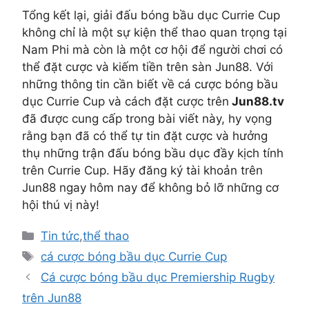
Tổng kết lại, giải đấu bóng bầu dục Currie Cup
không chỉ là một sự kiện thể thao quan trọng tại
Nam Phi mà còn là một cơ hội để người chơi có
thể đặt cược và kiếm tiền trên sàn Jun88. Với
những thông tin cần biết về cá cược bóng bầu
dục Currie Cup và cách đặt cược trên
Jun88.tv
đã được cung cấp trong bài viết này, hy vọng
rằng bạn đã có thể tự tin đặt cược và hưởng
thụ những trận đấu bóng bầu dục đầy kịch tính
trên Currie Cup. Hãy đăng ký tài khoản trên
Jun88 ngay hôm nay để không bỏ lỡ những cơ
hội thú vị này!
Danh
Tin tức
,
thể thao
mục
Thẻ
cá cược bóng bầu dục Currie Cup
Cá cược bóng bầu dục Premiership Rugby
trên Jun88