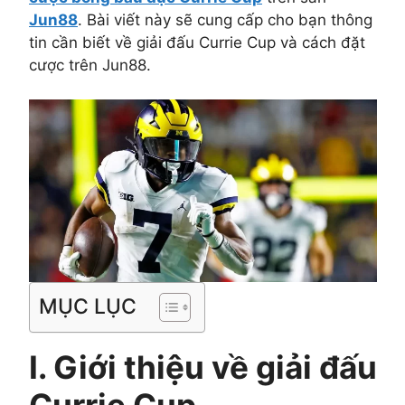
Jun88
. Bài viết này sẽ cung cấp cho bạn thông
tin cần bi​​ết về giải đấu Currie Cup và cách đặt
cược trên Jun88.
MỤC LỤC
I. Giới thiệu về giải đấu