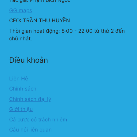
Tác giả: Phạm Bích Ngọc
GG maps
CEO: TRẦN THU HUYỀN
Thời gian hoạt động: 8:00 - 22:00 từ thứ 2 đến
chủ nhật.
Điều khoản
Liên Hệ
Chính sách
Chính sách đại lý
Giới thiệu
Cá cược có trách nhiệm
Câu hỏi liên quan