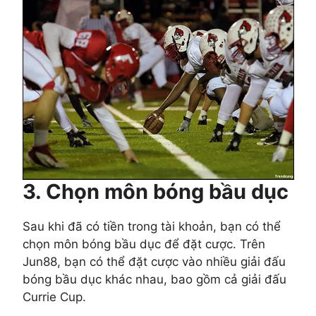
3. Chọn môn bóng bầu dục
Sau khi đã có tiền trong tài khoản, bạn có thể
chọn môn bóng bầu dục để đặt cược. Trên
Jun88, bạn có thể đặt cược vào nhiều giải đấu
bóng bầu dục khác nhau, bao gồm cả giải đấu
Currie Cup.