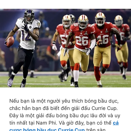
Nếu bạn là một người yêu thích bóng bầu dục,
chắc hẳn bạn đã biết đến giải đấu Currie Cup.
Đây là một giải đấu bóng bầu dục lâu đời và uy
tín nhất tại Nam Phi. Và giờ đây, bạn có thể
cá
cược bóng bầu dục Currie Cup
trên sàn