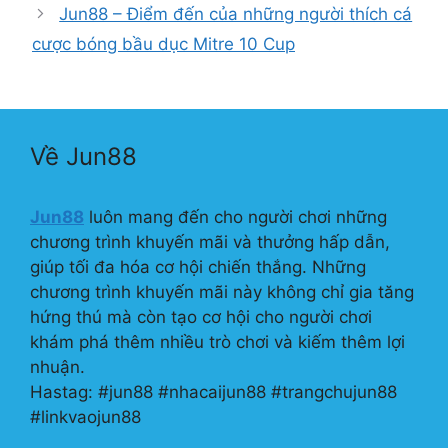
Jun88 – Điểm đến của những người thích cá
cược bóng bầu dục Mitre 10 Cup
Về Jun88
Jun88
luôn mang đến cho người chơi những
chương trình khuyến mãi và thưởng hấp dẫn,
giúp tối đa hóa cơ hội chiến thắng. Những
chương trình khuyến mãi này không chỉ gia tăng
hứng thú mà còn tạo cơ hội cho người chơi
khám phá thêm nhiều trò chơi và kiếm thêm lợi
nhuận.
Hastag: #jun88 #nhacaijun88 #trangchujun88
#linkvaojun88