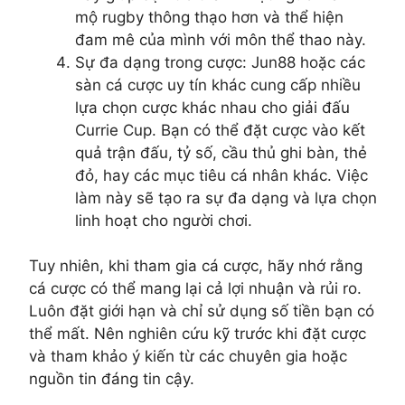
mộ rugby thông thạo hơn và thể hiện
đam mê của mình với môn thể thao này.
Sự đa dạng trong cược: Jun88 hoặc các
sàn cá cược uy tín khác cung cấp nhiều
lựa chọn cược khác nhau cho giải đấu
Currie Cup. Bạn có thể đặt cược vào kết
quả trận đấu, tỷ số, cầu thủ ghi bàn, thẻ
đỏ, hay các mục tiêu cá nhân khác. Việc
làm này sẽ tạo ra sự đa dạng và lựa chọn
linh hoạt cho người chơi.
Tuy nhiên, khi tham gia cá cược, hãy nhớ rằng
cá cược có thể mang lại cả lợi nhuận và rủi ro.
Luôn đặt giới hạn và chỉ sử dụng số tiền bạn có
thể mất. Nên nghiên cứu kỹ trước khi đặt cược
và tham khảo ý kiến từ các chuyên gia hoặc
nguồn tin đáng tin cậy.