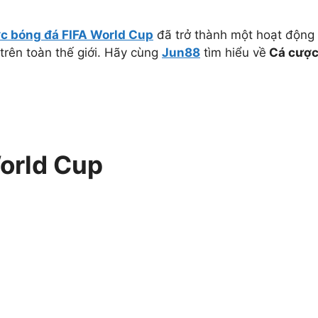
c bóng đá FIFA World Cup
đã trở thành một hoạt động 
 trên toàn thế giới. Hãy cùng
Jun88
tìm hiểu về
Cá cược
World Cup