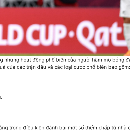
ng những hoạt động phổ biến của người hâm mộ bóng đá
 quả của các trận đấu và các loại cược phổ biến bao gồm
.
ắng trong điều kiện đánh bại một số điểm chấp từ nhà c