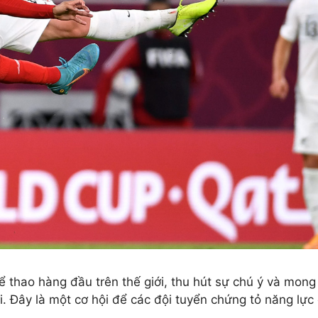
ể thao hàng đầu trên thế giới, thu hút sự chú ý và mong
i. Đây là một cơ hội để các đội tuyển chứng tỏ năng lực