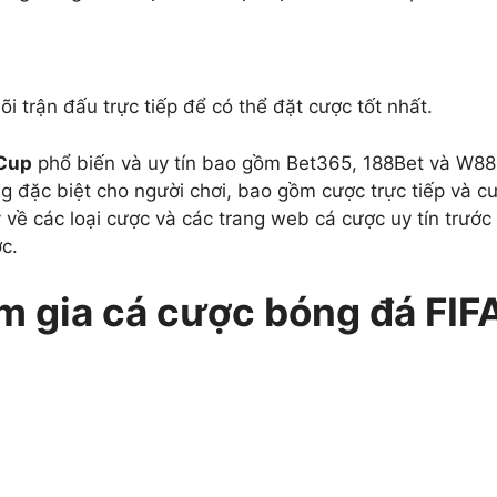
i trận đấu trực tiếp để có thể đặt cược tốt nhất.
 Cup
phổ biến và uy tín bao gồm Bet365, 188Bet và W88
g đặc biệt cho người chơi, bao gồm cược trực tiếp và c
ỹ về các loại cược và các trang web cá cược uy tín trước
c.
ham gia cá cược bóng đá FIF