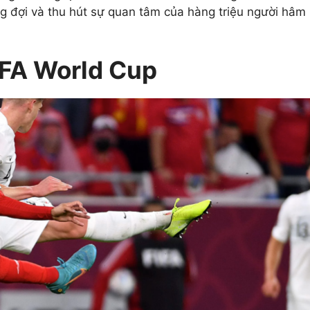
g đợi và thu hút sự quan tâm của hàng triệu người hâ
FIFA World Cup