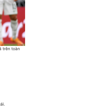
 trên toàn
:
ái.