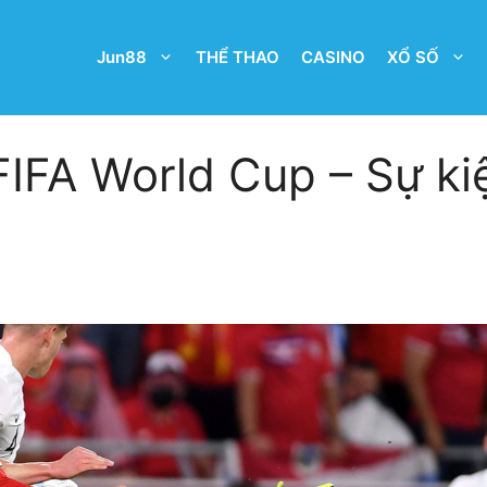
Jun88
THỂ THAO
CASINO
XỔ SỐ
IFA World Cup – Sự ki