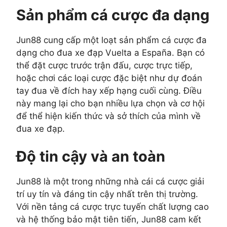
Sản phẩm cá cược đa dạng
Jun88 cung cấp một loạt sản phẩm cá cược đa
dạng cho đua xe đạp Vuelta a España. Bạn có
thể đặt cược trước trận đấu, cược trực tiếp,
hoặc chơi các loại cược đặc biệt như dự đoán
tay đua về đích hay xếp hạng cuối cùng. Điều
này mang lại cho bạn nhiều lựa chọn và cơ hội
để thể hiện kiến thức và sở thích của mình về
đua xe đạp.
Độ tin cậy và an toàn
Jun88 là một trong những nhà cái cá cược giải
trí uy tín và đáng tin cậy nhất trên thị trường.
Với nền tảng cá cược trực tuyến chất lượng cao
và hệ thống bảo mật tiên tiến, Jun88 cam kết