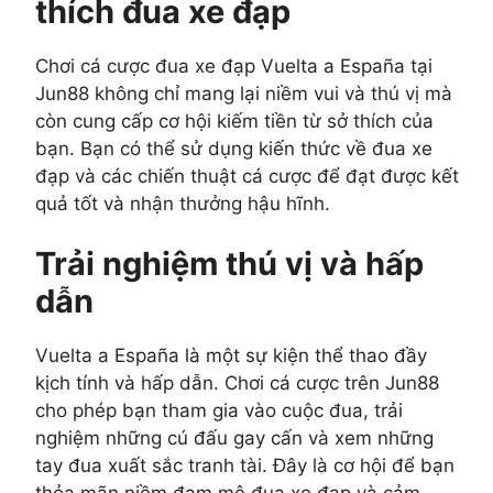
thích đua xe đạp
Chơi cá cược đua xe đạp Vuelta a España tại
Jun88 không chỉ mang lại niềm vui và thú vị mà
còn cung cấp cơ hội kiếm tiền từ sở thích của
bạn. Bạn có thể sử dụng kiến thức về đua xe
đạp và các chiến thuật cá cược để đạt được kết
quả tốt và nhận thưởng hậu hĩnh.
Trải nghiệm thú vị và hấp
dẫn
Vuelta a España là một sự kiện thể thao đầy
kịch tính và hấp dẫn. Chơi cá cược trên Jun88
cho phép bạn tham gia vào cuộc đua, trải
nghiệm những cú đấu gay cấn và xem những
tay đua xuất sắc tranh tài. Đây là cơ hội để bạn