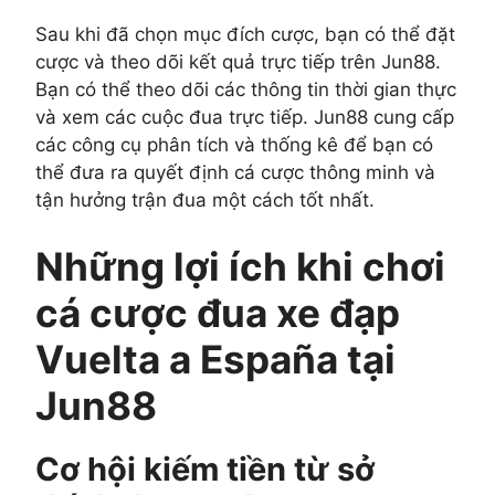
Sau khi đã chọn mục đích cược, bạn có thể đặt
cược và theo dõi kết quả trực tiếp trên Jun88.
Bạn có thể theo dõi các thông tin thời gian thực
và xem các cuộc đua trực tiếp. Jun88 cung cấp
các công cụ phân tích và thống kê để bạn có
thể đưa ra quyết định cá cược thông minh và
tận hưởng trận đua một cách tốt nhất.
Những lợi ích khi chơi
cá cược đua xe đạp
Vuelta a España tại
Jun88
Cơ hội kiếm tiền từ sở