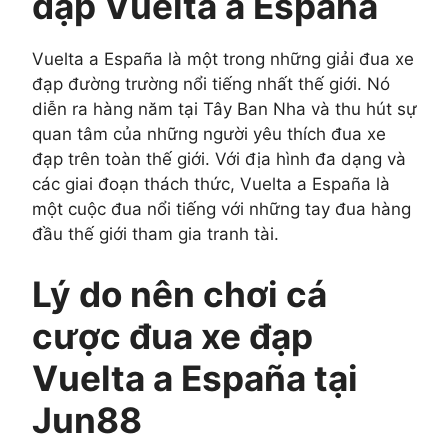
đạp Vuelta a España
Vuelta a España là một trong những giải đua xe
đạp đường trường nổi tiếng nhất thế giới. Nó
diễn ra hàng năm tại Tây Ban Nha và thu hút sự
quan tâm của những người yêu thích đua xe
đạp trên toàn thế giới. Với địa hình đa dạng và
các giai đoạn thách thức, Vuelta a España là
một cuộc đua nổi tiếng với những tay đua hàng
đầu thế giới tham gia tranh tài.
Lý do nên chơi cá
cược đua xe đạp
Vuelta a España tại
Jun88