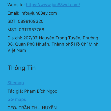
Website:
https://www.jun88wd.com/
Email:
info@jun88ey.com
SDT: 0898169320
MST: 0317957768
Địa chỉ: 207/07 Nguyễn Trọng Tuyển, Phường
08, Quận Phú Nhuận, Thành phố Hồ Chí Minh,
Việt Nam
Thông Tin
Sitemap
Tác giả: Phạm Bích Ngọc
GG maps
CEO: TRẦN THU HUYỀN