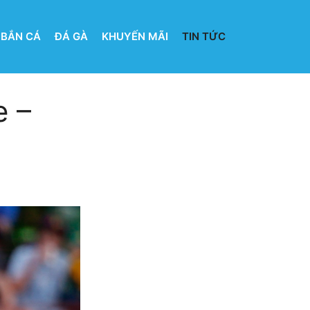
BẮN CÁ
ĐÁ GÀ
KHUYẾN MÃI
TIN TỨC
e –