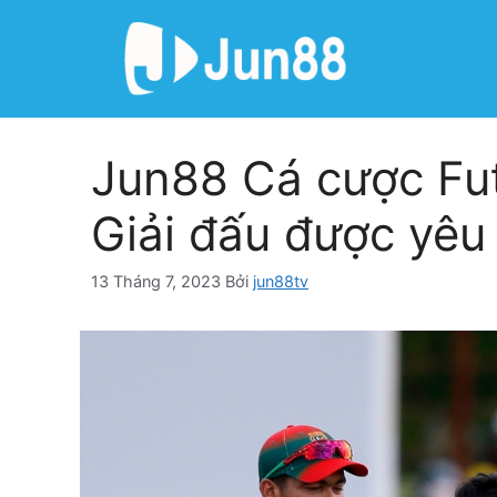
Chuyển
đến
nội
dung
Jun88 Cá cược Fu
Giải đấu được yêu 
13 Tháng 7, 2023
Bởi
jun88tv