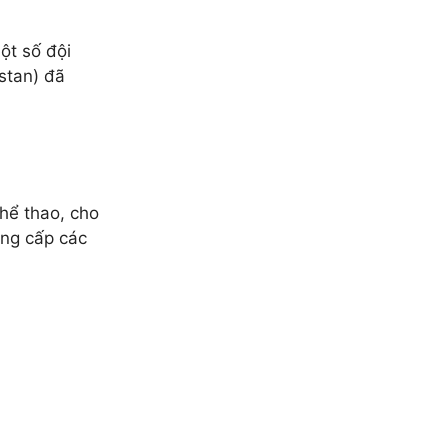
ột số đội
stan) đã
hể thao, cho
ung cấp các