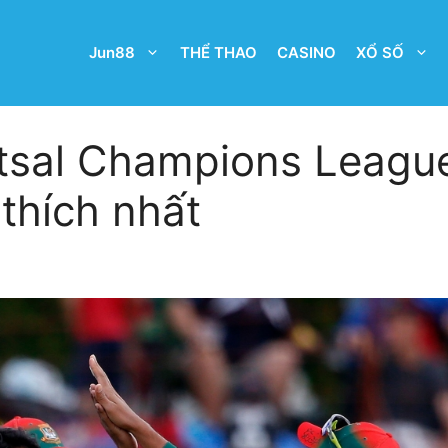
Jun88
THỂ THAO
CASINO
XỔ SỐ
tsal Champions Leagu
thích nhất