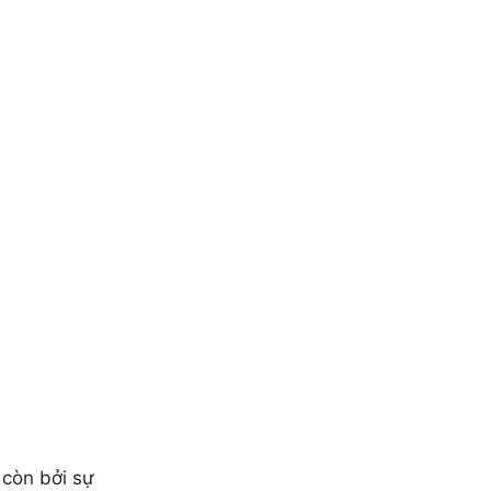
 còn bởi sự