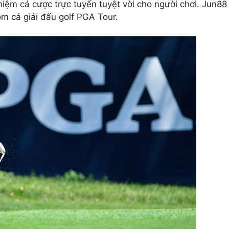
iệm cá cược trực tuyến tuyệt vời cho người chơi. Jun88
ồm cả giải đấu golf PGA Tour.