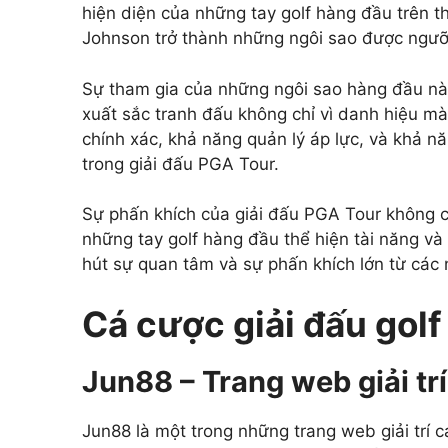
hiện diện của những tay golf hàng đầu trên th
Johnson trở thành những ngôi sao được ngưỡn
Sự tham gia của những ngôi sao hàng đầu này 
xuất sắc tranh đấu không chỉ vì danh hiệu m
chính xác, khả năng quản lý áp lực, và khả n
trong giải đấu PGA Tour.
Sự phấn khích của giải đấu PGA Tour không 
những tay golf hàng đầu thể hiện tài năng và 
hút sự quan tâm và sự phấn khích lớn từ các 
Cá cược giải đấu gol
Jun88 – Trang web giải tr
Jun88 là một trong những trang web giải trí 