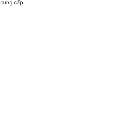
 cung cấp