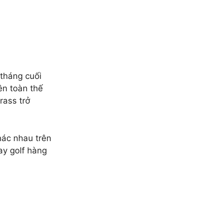
 tháng cuối
ên toàn thế
rass trở
hác nhau trên
ay golf hàng