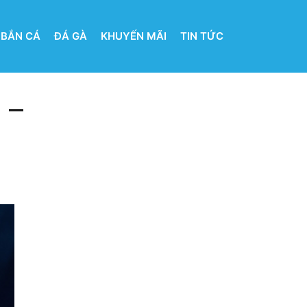
BẮN CÁ
ĐÁ GÀ
KHUYẾN MÃI
TIN TỨC
 –