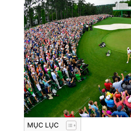
MỤC LỤC