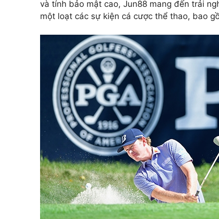
và tính bảo mật cao, Jun88 mang đến trải ngh
một loạt các sự kiện cá cược thể thao, bao g