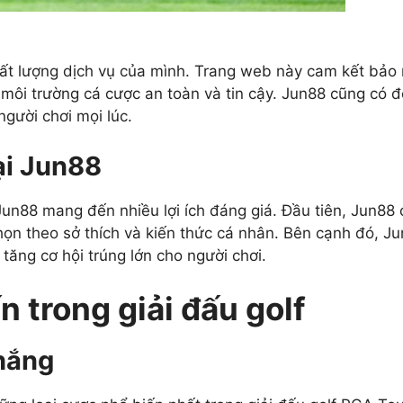
hất lượng dịch vụ của mình. Trang web này cam kết bảo 
môi trường cá cược an toàn và tin cậy. Jun88 cũng có đ
gười chơi mọi lúc.
tại Jun88
Jun88 mang đến nhiều lợi ích đáng giá. Đầu tiên, Jun88
họn theo sở thích và kiến thức cá nhân. Bên cạnh đó, J
ăng cơ hội trúng lớn cho người chơi.
n trong giải đấu golf
hắng