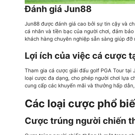
Đánh giá Jun88
Jun88 được đánh giá cao bởi sự tin cậy và c
cá nhân và tiền bạc của người chơi, đảm bảo 
khách hàng chuyên nghiệp sẵn sàng giúp đỡ n
Lợi ích của việc cá cược 
Tham gia cá cược giải đấu golf PGA Tour tại 
loại cược đa dạng, cho phép người chơi lựa c
cung cấp các khuyến mãi và thưởng hấp dẫn, t
Các loại cược phổ biế
Cược trúng người chiến t