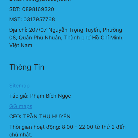
SDT: 0898169320
MST: 0317957768
Địa chỉ: 207/07 Nguyễn Trọng Tuyển, Phường
08, Quận Phú Nhuận, Thành phố Hồ Chí Minh,
Việt Nam
Thông Tin
Sitemap
Tác giả: Phạm Bích Ngọc
GG maps
CEO: TRẦN THU HUYỀN
Thời gian hoạt động: 8:00 - 22:00 từ thứ 2 đến
chủ nhật.