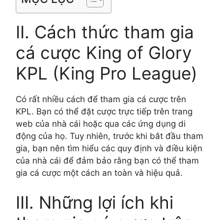
II. Cách thức tham gia
cá cược King of Glory
KPL (King Pro League)
Có rất nhiều cách để tham gia cá cược trên
KPL. Bạn có thể đặt cược trực tiếp trên trang
web của nhà cái hoặc qua các ứng dụng di
động của họ. Tuy nhiên, trước khi bắt đầu tham
gia, bạn nên tìm hiểu các quy định và điều kiện
của nhà cái để đảm bảo rằng bạn có thể tham
gia cá cược một cách an toàn và hiệu quả.
III. Những lợi ích khi