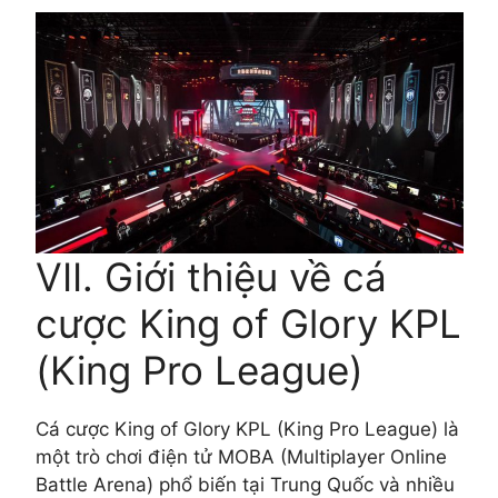
VII. Giới thiệu về cá
cược King of Glory KPL
(King Pro League)
Cá cược King of Glory KPL (King Pro League) là
một trò chơi điện tử MOBA (Multiplayer Online
Battle Arena) phổ biến tại Trung Quốc và nhiều