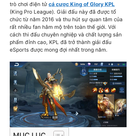
trò chơi điện tử
cá cược King of Glory KPL
(King Pro League). Giải đấu này đã được tổ
chức từ năm 2016 và thu hút sự quan tâm của
rất nhiều fan hâm mộ trên toàn thế giới. Với
cách thi đấu chuyên nghiệp và chất lượng sản
phẩm đỉnh cao, KPL đã trở thành giải đấu
eSports được mong đợi nhất trong năm.
MỤC LỤC