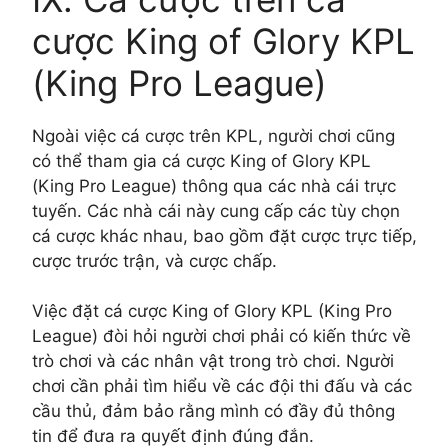
cược King of Glory KPL
(King Pro League)
Ngoài việc cá cược trên KPL, người chơi cũng
có thể tham gia cá cược King of Glory KPL
(King Pro League) thông qua các nhà cái trực
tuyến. Các nhà cái này cung cấp các tùy chọn
cá cược khác nhau, bao gồm đặt cược trực tiếp,
cược trước trận, và cược chấp.
Việc đặt cá cược King of Glory KPL (King Pro
League) đòi hỏi người chơi phải có kiến thức về
trò chơi và các nhân vật trong trò chơi. Người
chơi cần phải tìm hiểu về các đội thi đấu và các
cầu thủ, đảm bảo rằng mình có đầy đủ thông
tin để đưa ra quyết định đúng đắn.