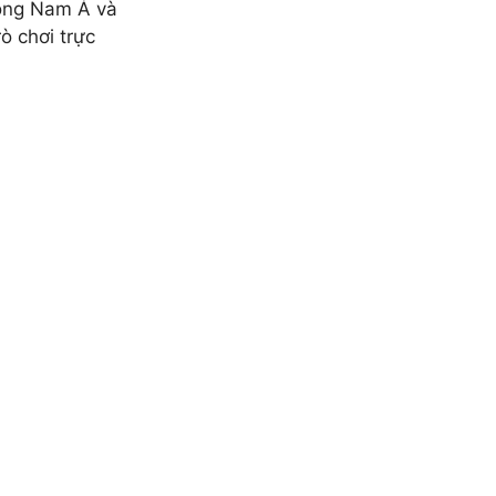
Đông Nam Á và
ò chơi trực