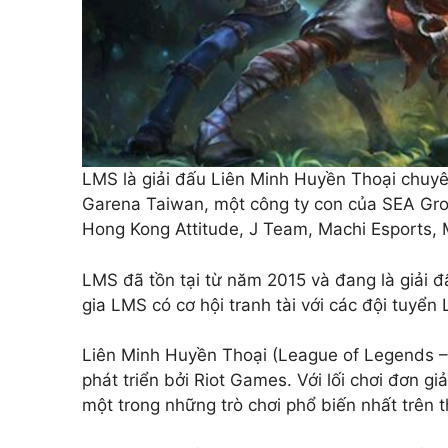
LMS là giải đấu Liên Minh Huyền Thoại chuyên
Garena Taiwan, một công ty con của SEA Gr
Hong Kong Attitude, J Team, Machi Esports,
LMS đã tồn tại từ năm 2015 và đang là giải 
gia LMS có cơ hội tranh tài với các đội tuyển
Liên Minh Huyền Thoại (League of Legends – 
phát triển bởi Riot Games. Với lối chơi đơn 
một trong những trò chơi phổ biến nhất trên th