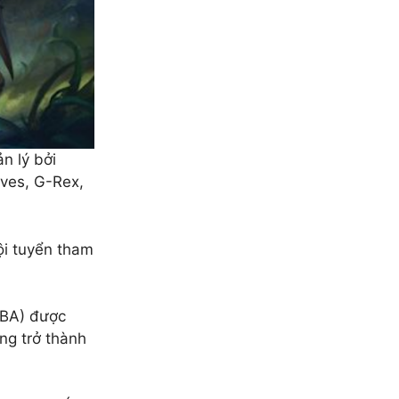
n lý bởi
ves, G-Rex,
ội tuyển tham
OBA) được
ng trở thành