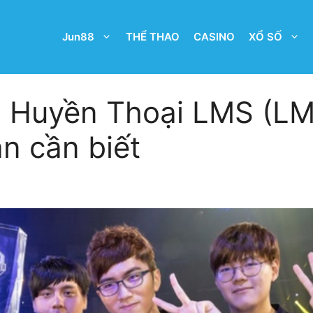
Jun88
THỂ THAO
CASINO
XỔ SỐ
h Huyền Thoại LMS (LM
n cần biết