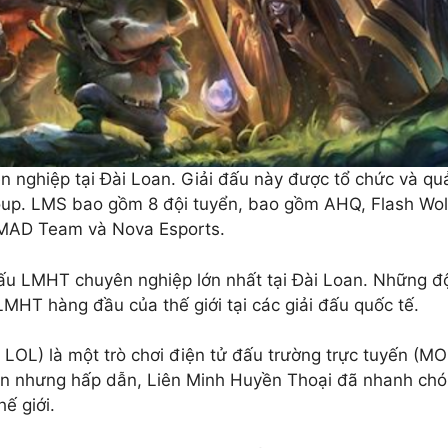
 nghiệp tại Đài Loan. Giải đấu này được tổ chức và quả
oup. LMS bao gồm 8 đội tuyển, bao gồm AHQ, Flash Wol
 MAD Team và Nova Esports.
đấu LMHT chuyên nghiệp lớn nhất tại Đài Loan. Những đ
 LMHT hàng đầu của thế giới tại các giải đấu quốc tế.
LOL) là một trò chơi điện tử đấu trường trực tuyến (M
giản nhưng hấp dẫn, Liên Minh Huyền Thoại đã nhanh chó
ế giới.