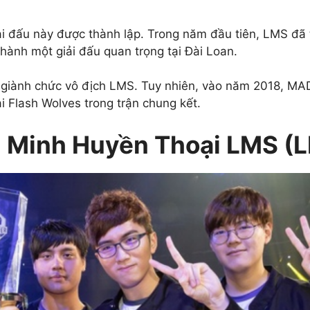
ải đấu này được thành lập. Trong năm đầu tiên, LMS đã
hành một giải đấu quan trọng tại Đài Loan.
 giành chức vô địch LMS. Tuy nhiên, vào năm 2018, M
i Flash Wolves trong trận chung kết.
ên Minh Huyền Thoại LMS (