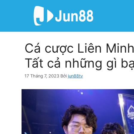
Chuyển
đến
nội
dung
Cá cược Liên Min
Tất cả những gì bạ
17 Tháng 7, 2023
Bởi
jun88tv