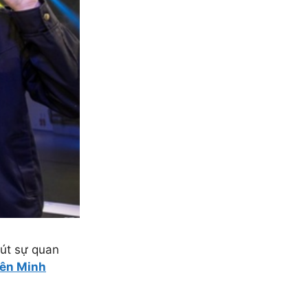
hút sự quan
iên Minh