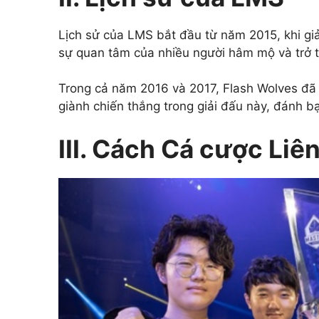
Lịch sử của LMS bắt đầu từ năm 2015, khi gi
sự quan tâm của nhiều người hâm mộ và trở t
Trong cả năm 2016 và 2017, Flash Wolves đã
giành chiến thắng trong giải đấu này, đánh bạ
III. Cách Cá cược Li