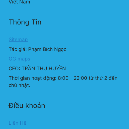
Việt Nam
Thông Tin
Sitemap
Tác giả: Phạm Bích Ngọc
GG maps
CEO: TRẦN THU HUYỀN
Thời gian hoạt động: 8:00 - 22:00 từ thứ 2 đến
chủ nhật.
Điều khoản
Liên Hệ