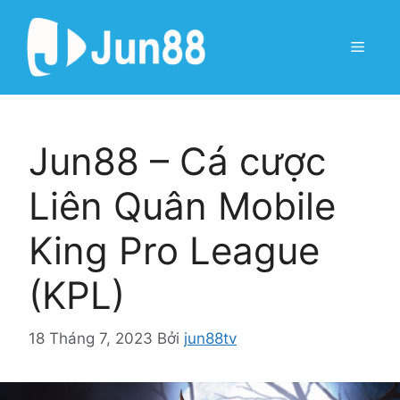
Chuyển
đến
Menu
nội
dung
Jun88 – Cá cược
Liên Quân Mobile
King Pro League
(KPL)
18 Tháng 7, 2023
Bởi
jun88tv