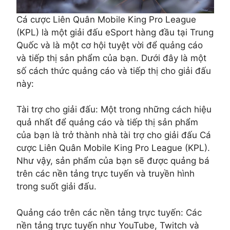
Cá cược Liên Quân Mobile King Pro League
(KPL) là một giải đấu eSport hàng đầu tại Trung
Quốc và là một cơ hội tuyệt vời để quảng cáo
và tiếp thị sản phẩm của bạn. Dưới đây là một
số cách thức quảng cáo và tiếp thị cho giải đấu
này:
Tài trợ cho giải đấu: Một trong những cách hiệu
quả nhất để quảng cáo và tiếp thị sản phẩm
của bạn là trở thành nhà tài trợ cho giải đấu Cá
cược Liên Quân Mobile King Pro League (KPL).
Như vậy, sản phẩm của bạn sẽ được quảng bá
trên các nền tảng trực tuyến và truyền hình
trong suốt giải đấu.
Quảng cáo trên các nền tảng trực tuyến: Các
nền tảng trực tuyến như YouTube, Twitch và