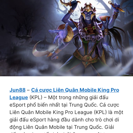
Jun88
–
Cá cược Liên Quân Mobile King Pro
League
(KPL) – Một trong những giải đấu
eSport phổ biến nhất tại Trung Quốc. Cá cược
Liên Quân Mobile King Pro League (KPL) là một
giải đấu eSport hàng đầu dành cho trò chơi di
động Liên Quân Mobile tại Trung Quốc. Giải