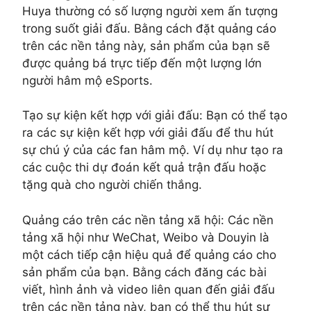
Huya thường có số lượng người xem ấn tượng
trong suốt giải đấu. Bằng cách đặt quảng cáo
trên các nền tảng này, sản phẩm của bạn sẽ
được quảng bá trực tiếp đến một lượng lớn
người hâm mộ eSports.
Tạo sự kiện kết hợp với giải đấu: Bạn có thể tạo
ra các sự kiện kết hợp với giải đấu để thu hút
sự chú ý của các fan hâm mộ. Ví dụ như tạo ra
các cuộc thi dự đoán kết quả trận đấu hoặc
tặng quà cho người chiến thắng.
Quảng cáo trên các nền tảng xã hội: Các nền
tảng xã hội như WeChat, Weibo và Douyin là
một cách tiếp cận hiệu quả để quảng cáo cho
sản phẩm của bạn. Bằng cách đăng các bài
viết, hình ảnh và video liên quan đến giải đấu
trên các nền tảng này, bạn có thể thu hút sự