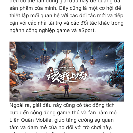
đều có thể tận dụng giải đấu này để quảng bá
sản phẩm của mình. Đây cũng là một cơ hội để
thiết lập mối quan hệ với các đối tác mới và tiếp
cận với các nhà tài trợ và các đối tác khác trong
ngành công nghiệp game và eSport.
Ngoài ra, giải đấu này cũng có tác động tích
cực đến cộng đồng game thủ và fan hâm mộ
Liên Quân Mobile, giúp tăng cường sự quan
tâm và đam mê của họ đối với trò chơi này.