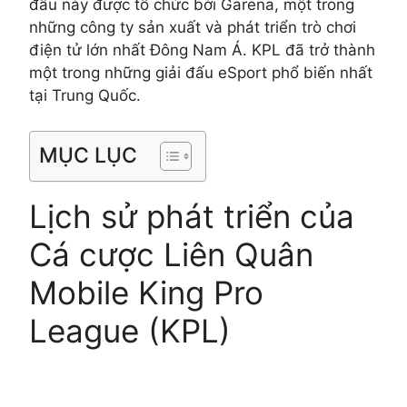
đấu này được tổ chức bởi Garena, một trong
những công ty sản xuất và phát triển trò chơi
điện tử lớn nhất Đông Nam Á. KPL đã trở thành
một trong những giải đấu eSport phổ biến nhất
tại Trung Quốc.
MỤC LỤC
Lịch sử phát triển của
Cá cược Liên Quân
Mobile King Pro
League (KPL)