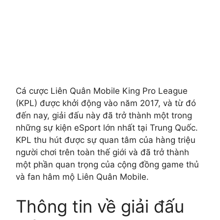
Cá cược Liên Quân Mobile King Pro League
(KPL) được khởi động vào năm 2017, và từ đó
đến nay, giải đấu này đã trở thành một trong
những sự kiện eSport lớn nhất tại Trung Quốc.
KPL thu hút được sự quan tâm của hàng triệu
người chơi trên toàn thế giới và đã trở thành
một phần quan trọng của cộng đồng game thủ
và fan hâm mộ Liên Quân Mobile.
Thông tin về giải đấu