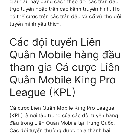
giải đấu này bằng cách theo dõi các trận đấu
trực tuyến hoặc trên các kênh truyền hình. Họ
có thể cược trên các trận đấu và cổ vũ cho đội
tuyển mình yêu thích.
Các đội tuyển Liên
Quân Mobile hàng đầu
tham gia Cá cược Liên
Quân Mobile King Pro
League (KPL)
Cá cược Liên Quân Mobile King Pro League
(KPL) là nơi tập trung của các đội tuyển hàng
đầu trong Liên Quân Mobile tại Trung Quốc.
Các đội tuyển thường được chia thành hai