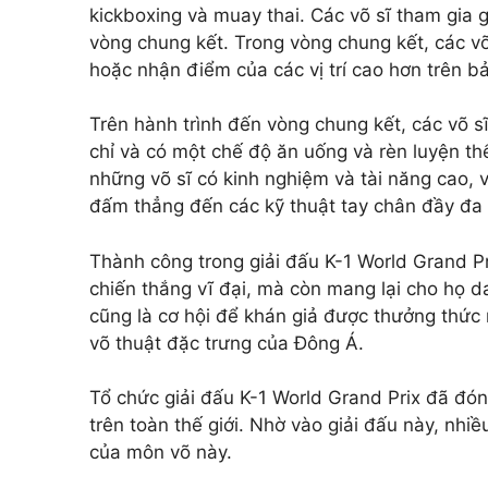
kickboxing và muay thai. Các võ sĩ tham gia 
vòng chung kết. Trong vòng chung kết, các võ
hoặc nhận điểm của các vị trí cao hơn trên b
Trên hành trình đến vòng chung kết, các võ s
chỉ và có một chế độ ăn uống và rèn luyện thể
những võ sĩ có kinh nghiệm và tài năng cao, v
đấm thẳng đến các kỹ thuật tay chân đầy đa
Thành công trong giải đấu K-1 World Grand Pr
chiến thắng vĩ đại, mà còn mang lại cho họ dan
cũng là cơ hội để khán giả được thưởng thức 
võ thuật đặc trưng của Đông Á.
Tổ chức giải đấu K-1 World Grand Prix đã đón
trên toàn thế giới. Nhờ vào giải đấu này, nh
của môn võ này.