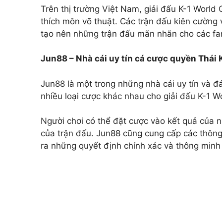
Trên thị trường Việt Nam, giải đấu K-1 World
thích môn võ thuật. Các trận đấu kiên cường 
tạo nên những trận đấu mãn nhãn cho các f
Jun88 – Nhà cái uy tín cá cược quyền Thái 
Jun88 là một trong những nhà cái uy tín và đ
nhiều loại cược khác nhau cho giải đấu K-1 Wo
Người chơi có thể đặt cược vào kết quả của n
của trận đấu. Jun88 cũng cung cấp các thông t
ra những quyết định chính xác và thông minh 