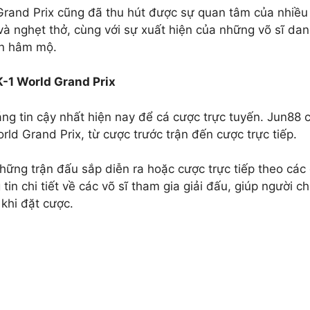
 Grand Prix cũng đã thu hút được sự quan tâm của nhiều
và nghẹt thở, cùng với sự xuất hiện của những võ sĩ dan
an hâm mộ.
K-1 World Grand Prix
áng tin cậy nhất hiện nay để cá cược trực tuyến. Jun88 
rld Grand Prix, từ cược trước trận đến cược trực tiếp.
hững trận đấu sắp diễn ra hoặc cược trực tiếp theo các 
in chi tiết về các võ sĩ tham gia giải đấu, giúp người c
khi đặt cược.