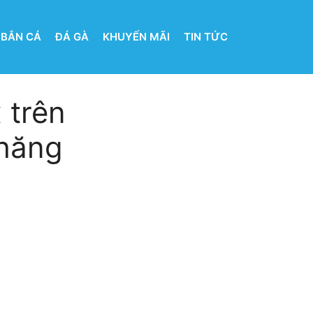
BẮN CÁ
ĐÁ GÀ
KHUYẾN MÃI
TIN TỨC
 trên
thăng