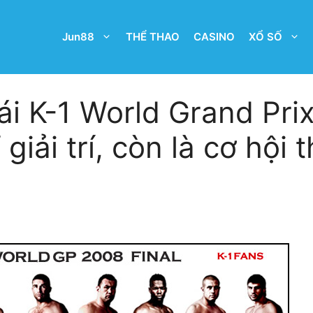
Jun88
THỂ THAO
CASINO
XỔ SỐ
i K-1 World Grand Prix
iải trí, còn là cơ hội 