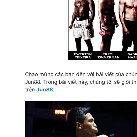
Chào mừng các bạn đến với bài viết của chún
Jun88. Trong bài viết này, chúng tôi sẽ giới 
trên
Jun88
.