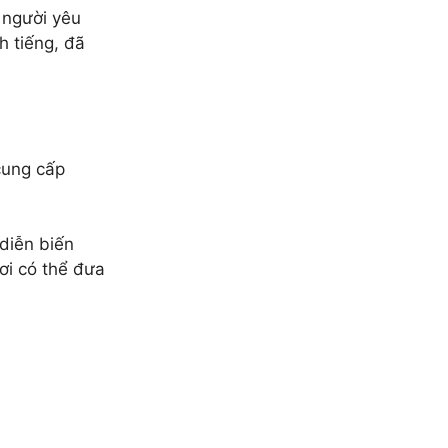
 người yêu
h tiếng, đã
cung cấp
diễn biến
hơi có thể đưa