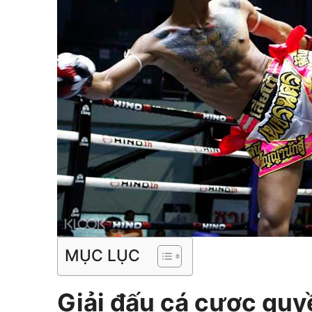
MỤC LỤC
Giải đấu cá cược quyề