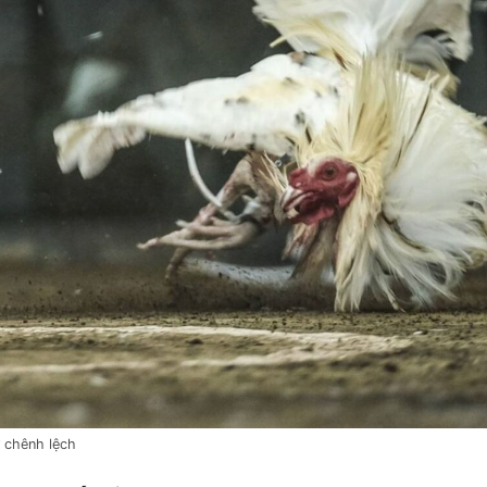
 chênh lệch