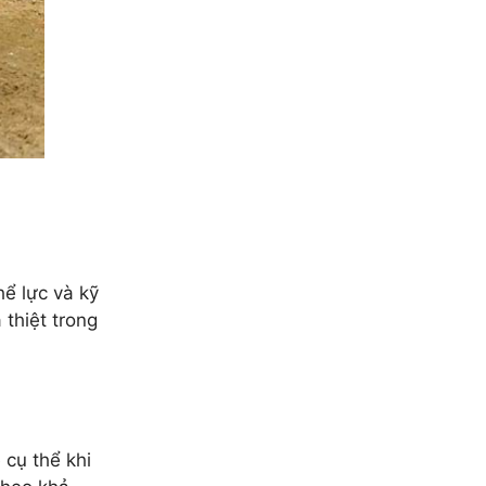
hể lực và kỹ
 thiệt trong
 cụ thể khi