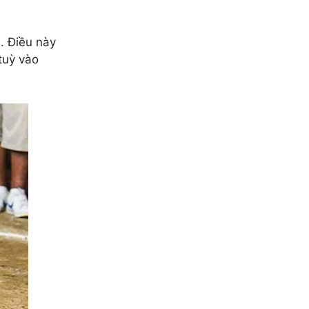
. Điều này
tuỳ vào