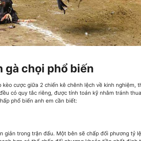
n gà chọi phổ biến
p kèo cược giữa 2 chiến kê chênh lệch về kinh nghiệm, t
đều có quy tắc riêng, được tính toán kỹ nhằm tránh thua
 chấp phổ biến anh em cần biết:
 giản trong trận đấu. Một bên sẽ chấp đối phương tỷ lệ