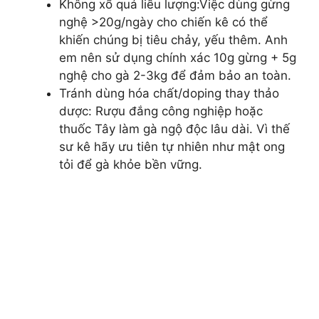
Không xổ quá liều lượng:Việc dùng gừng
nghệ >20g/ngày cho chiến kê có thể
khiến chúng bị tiêu chảy, yếu thêm. Anh
em nên sử dụng chính xác 10g gừng + 5g
nghệ cho gà 2-3kg để đảm bảo an toàn.
Tránh dùng hóa chất/doping thay thảo
dược: Rượu đắng công nghiệp hoặc
thuốc Tây làm gà ngộ độc lâu dài. Vì thế
sư kê hãy ưu tiên tự nhiên như mật ong
tỏi để gà khỏe bền vững.