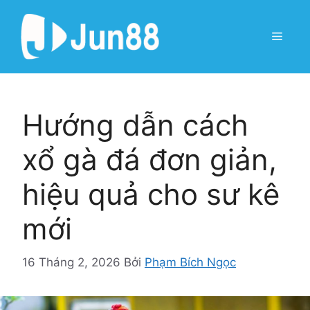
Chuyển
đến
Menu
nội
dung
Hướng dẫn cách
xổ gà đá đơn giản,
hiệu quả cho sư kê
mới
16 Tháng 2, 2026
Bởi
Phạm Bích Ngọc