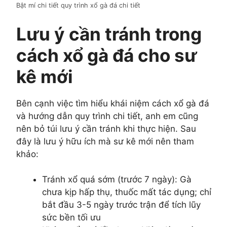
Bật mí chi tiết quy trình xổ gà đá chi tiết
Lưu ý cần tránh trong
cách xổ gà đá cho sư
kê mới
Bên cạnh việc tìm hiểu khái niệm cách xổ gà đá
và hướng dẫn quy trình chi tiết, anh em cũng
nên bỏ túi lưu ý cần tránh khi thực hiện. Sau
đây là lưu ý hữu ích mà sư kê mới nên tham
khảo:
Tránh xổ quá sớm (trước 7 ngày): Gà
chưa kịp hấp thụ, thuốc mất tác dụng; chỉ
bắt đầu 3-5 ngày trước trận để tích lũy
sức bền tối ưu