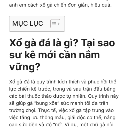
anh em cách xổ gà chiến đơn giản, hiệu quả.
MỤC LỤC
Xổ gà đá là gì? Tại sao
sư kê mới cần nắm
vững?
Xổ gà đá là quy trình kích thích và phục hồi thể
lực chiến kê trước, trong và sau trận đấu bằng
các bài thuốc thảo dược tự nhiên. Quy trình này
sẽ giúp gà “bung xõa” sức mạnh tối đa trên
trường chọi. Thực tế, việc xổ gà tập trung vào
việc tăng lưu thông máu, giải độc cơ thể, nâng
cao sức bền và độ “nổ”. Ví dụ, một chú gà nòi