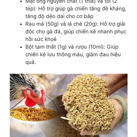
Mật ong nguyên chất (1 thìa) và tỏi (2
tép): Hỗ trợ giúp gà chiến tăng đề kháng,
tăng độ dẻo dai cho cơ bắp
Rau má (50g) và lá chè (20g): Hỗ trợ giải
độc cho gà đá, giúp chiến kê nhanh phục
hồi sức khoẻ
Bột tam thất (1g) và rượu (10ml): Giúp
chiến kê lưu thông máu, giảm đau hiệu
quả.