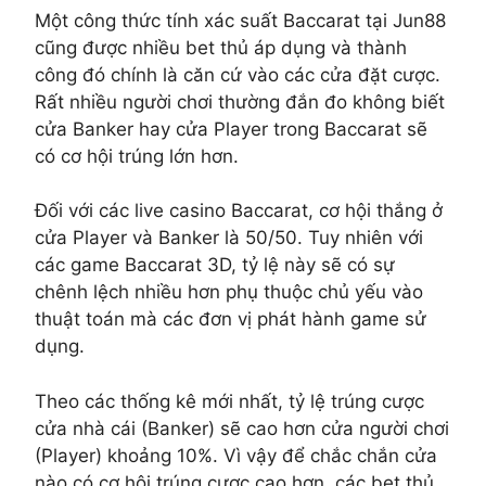
Một công thức tính xác suất Baccarat tại Jun88
cũng được nhiều bet thủ áp dụng và thành
công đó chính là căn cứ vào các cửa đặt cược.
Rất nhiều người chơi thường đắn đo không biết
cửa Banker hay cửa Player trong Baccarat sẽ
có cơ hội trúng lớn hơn.
Đối với các live casino Baccarat, cơ hội thắng ở
cửa Player và Banker là 50/50. Tuy nhiên với
các game Baccarat 3D, tỷ lệ này sẽ có sự
chênh lệch nhiều hơn phụ thuộc chủ yếu vào
thuật toán mà các đơn vị phát hành game sử
dụng.
Theo các thống kê mới nhất, tỷ lệ trúng cược
cửa nhà cái (Banker) sẽ cao hơn cửa người chơi
(Player) khoảng 10%. Vì vậy để chắc chắn cửa
nào có cơ hội trúng cược cao hơn, các bet thủ