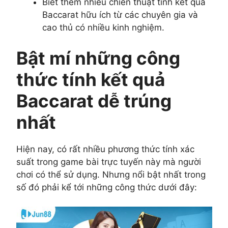
Biết thêm nhiều chiến thuật tính kết quả
Baccarat hữu ích từ các chuyên gia và
cao thủ có nhiều kinh nghiệm.
Bật mí những công
thức tính kết quả
Baccarat dễ trúng
nhất
Hiện nay, có rất nhiều phương thức tính xác
suất trong game bài trực tuyến này mà người
chơi có thể sử dụng. Nhưng nổi bật nhất trong
số đó phải kể tới những công thức dưới đây: