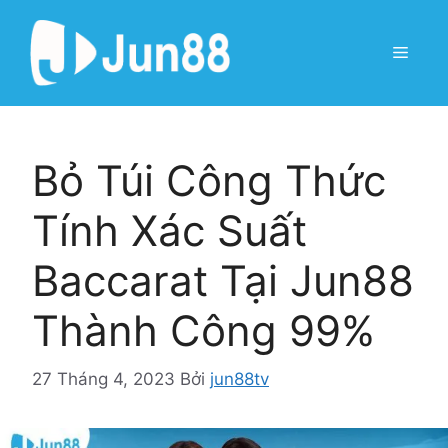
Chuyển
đến
Menu
nội
dung
Bỏ Túi Công Thức
Tính Xác Suất
Baccarat Tại Jun88
Thành Công 99%
27 Tháng 4, 2023
Bởi
jun88tv