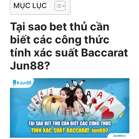
MỤC LỤC
Tại sao bet thủ cần
biết các công thức
tính xác suất Baccarat
Jun88?