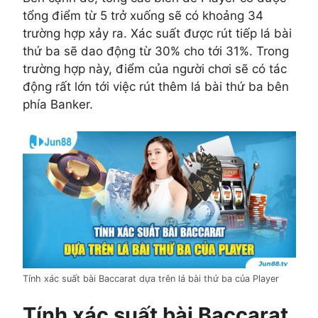
tổng điểm từ 5 trở xuống sẽ có khoảng 34
trường hợp xảy ra. Xác suất được rút tiếp lá bài
thứ ba sẽ dao động từ 30% cho tới 31%. Trong
trường hợp này, điểm của người chơi sẽ có tác
động rất lớn tới việc rút thêm lá bài thứ ba bên
phía Banker.
Tính xác suất bài Baccarat dựa trên lá bài thứ ba của Player
Tính xác suất bài Baccarat