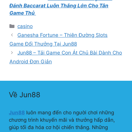
Đánh Baccarat Luôn Thắng Lớn Cho Tân
Game Thủ
Danh
casino
mục
Ganesha Fortune – Thiên Đường Slots
Game Đổi Thưởng Tại Jun88
Jun88 – Tải Game Con Át Chủ Bài Dành Cho
Android Đơn Giản
Về Jun88
Jun88
luôn mang đến cho người chơi những
chương trình khuyến mãi và thưởng hấp dẫn,
giúp tối đa hóa cơ hội chiến thắng. Những