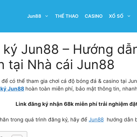
Jun88
THỂ THAO
CASINO
XỔ SỐ
 ký Jun88 – Hướng dẫn
 tại Nhà cái Jun88
n để có thể tham gia chơi cá độ bóng đá & casino tại Ju
 ký Jun88
hoàn toàn miễn phí, bảo mật thông tin, nhan
Link đăng ký nhận 68k miễn phí trải nghiệm đặ
hăn trong quá trình đăng ký, hãy để
Jun88
hướng dẫn bạ