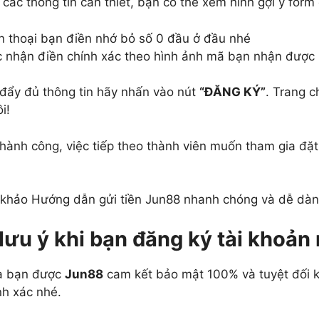
các thông tin cần thiết, bạn có thể xem hình gợi ý for
n thoại bạn điền nhớ bỏ số 0 đầu ở đầu nhé
 nhận điền chính xác theo hình ảnh mã bạn nhận được 
 đẩy đủ thông tin hãy nhấn vào nút
“ĐĂNG KÝ”
. Trang c
i!
hành công, việc tiếp theo thành viên muốn tham gia đặt 
khảo Hướng dẫn gửi tiền Jun88 nhanh chóng và dễ dàng 
lưu ý khi bạn đăng ký tài khoản
ủa bạn được
Jun88
cam kết bảo mật 100% và tuyệt đối k
nh xác nhé.