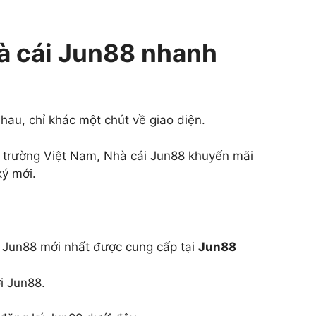
à cái Jun88 nhanh
hau, chỉ khác một chút về giao diện.
ị trường Việt Nam, Nhà cái Jun88 khuyến mãi
ý mới.
o Jun88 mới nhất được cung cấp tại
Jun88
i Jun88.