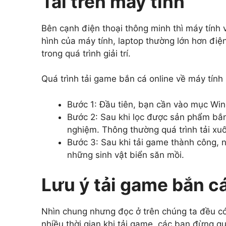
Tải trên máy tính
Bên cạnh điện thoại thông minh thì máy tính v
hình của máy tính, laptop thường lớn hơn điện
trong quá trình giải trí.
Quá trình tải game bắn cá online về máy tính
Bước 1: Đầu tiên, bạn cần vào mục Wind
Bước 2: Sau khi lọc được sản phẩm bắn 
nghiệm. Thông thường quá trình tải xu
Bước 3: Sau khi tải game thành công, n
những sinh vật biển săn mồi.
Lưu ý tải game bắn c
Nhìn chung nhưng đọc ở trên chúng ta đều có 
nhiều thời gian khi tải game, các bạn đừng q