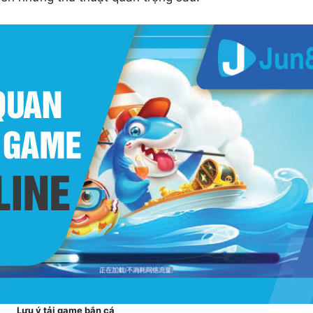
Lưu ý tải game bắn cá