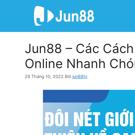
Chuyển
đến
nội
dung
Jun88 – Các Cách
Online Nhanh Ch
29 Tháng 10, 2022
Bởi
jun88tv