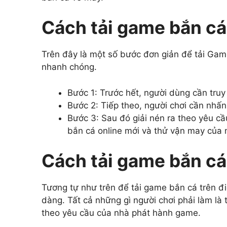
Cách tải game bắn cá
Trên đây là một số bước đơn giản để tải Gam
nhanh chóng.
Bước 1: Trước hết, người dùng cần tru
Bước 2: Tiếp theo, người chơi cần nhấ
Bước 3: Sau đó giải nén ra theo yêu c
bắn cá online mới và thử vận ​​may của 
Cách tải game bắn cá
Tương tự như trên để tải game bắn cá trên đi
dàng. Tất cả những gì người chơi phải làm là
theo yêu cầu của nhà phát hành game.