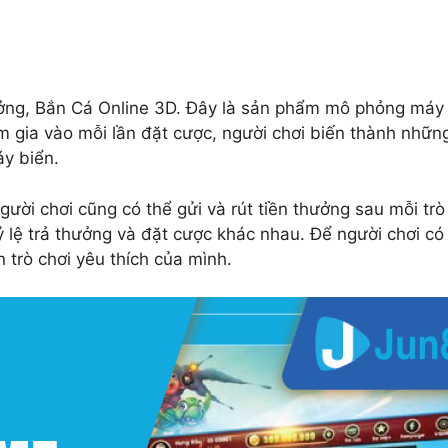
ưởng, Bắn Cá Online 3D. Đây là sản phẩm mô phỏng máy
m gia vào mỗi lần đặt cược, người chơi biến thành nhữn
áy biển.
gười chơi cũng có thể gửi và rút tiền thưởng sau mỗi trò
ỷ lệ trả thưởng và đặt cược khác nhau. Để người chơi có 
trò chơi yêu thích của mình.