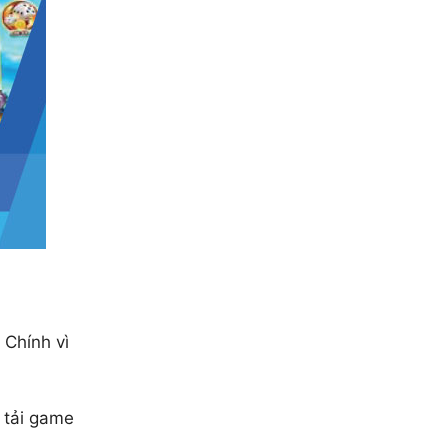
 Chính vì
 tải game