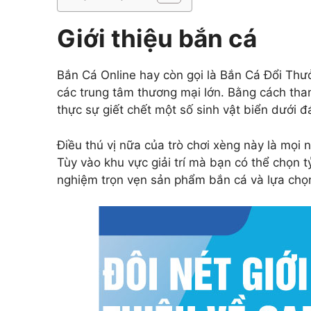
Giới thiệu bắn cá
Bắn Cá Online hay còn gọi là Bắn Cá Đổi Th
các trung tâm thương mại lớn. Bằng cách tha
thực sự giết chết một số sinh vật biển dưới đ
Điều thú vị nữa của trò chơi xèng này là mọi n
Tùy vào khu vực giải trí mà bạn có thể chọn t
nghiệm trọn vẹn sản phẩm bắn cá và lựa chọn 