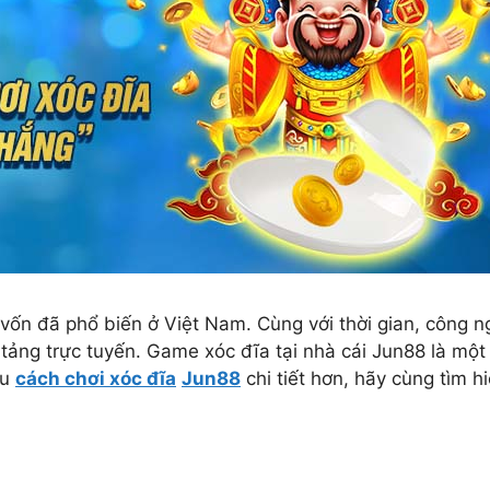
n vốn đã phổ biến ở Việt Nam. Cùng với thời gian, công 
ền tảng trực tuyến. Game xóc đĩa tại nhà cái Jun88 là mộ
ểu
cách chơi xóc đĩa
Jun88
chi tiết hơn, hãy cùng tìm h