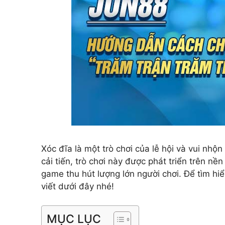
Xóc đĩa là một trò chơi của lễ hội và vui nhộ
cải tiến, trò chơi này được phát triển trên n
game thu hút lượng lớn người chơi. Để tìm hi
viết dưới đây nhé!
MỤC LỤC