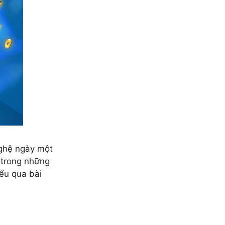
nghệ ngày một
t trong những
iểu qua bài