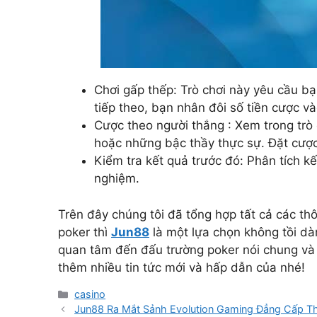
Chơi gấp thếp: Trò chơi này yêu cầu bạ
tiếp theo, bạn nhân đôi số tiền cược v
Cược theo người thắng : Xem trong trò 
hoặc những bậc thầy thực sự. Đặt cược 
Kiểm tra kết quả trước đó: Phân tích kế
nghiệm.
Trên đây chúng tôi đã tổng hợp tất cả các th
poker thì
Jun88
là một lựa chọn không tồi dà
quan tâm đến đấu trường poker nói chung và 
thêm nhiều tin tức mới và hấp dẫn của nhé!
Danh
casino
mục
Jun88 Ra Mắt Sảnh Evolution Gaming Đẳng Cấp Th