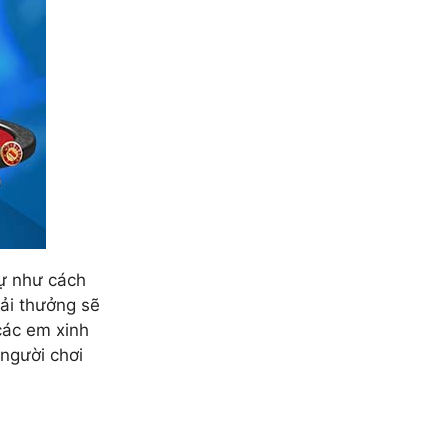
tự như cách
iải thưởng sẽ
các em xinh
 người chơi