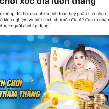
chơi xóc đĩa luôn thắng
à không đòi hỏi quá nhiều tính toán hay phân tích như n
ố kinh nghiệm và biết cách chơi xóc đĩa để đưa ra nhận
được người chơi áp dụng.