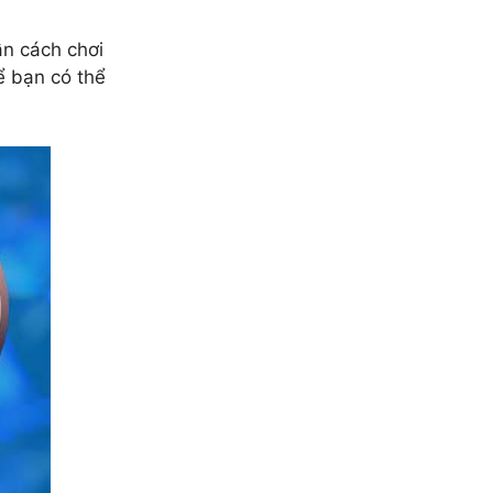
ẫn cách chơi
ể bạn có thể