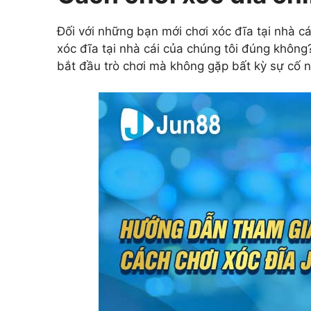
Đối với những bạn mới chơi xóc đĩa tại nhà 
xóc đĩa tại nhà cái của chúng tôi đúng không
bắt đầu trò chơi mà không gặp bất kỳ sự cố 