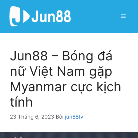
Chuyển
đến
Menu
nội
dung
Jun88 – Bóng đá
nữ Việt Nam gặp
Myanmar cực kịch
tính
23 Tháng 6, 2023
Bởi
jun88tv