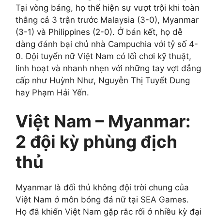
Tại vòng bảng, họ thể hiện sự vượt trội khi toàn
thắng cả 3 trận trước Malaysia (3-0), Myanmar
(3-1) và Philippines (2-0). Ở bán kết, họ dễ
dàng đánh bại chủ nhà Campuchia với tỷ số 4-
0. Đội tuyển nữ Việt Nam có lối chơi kỹ thuật,
linh hoạt và nhanh nhẹn với những tay vợt đẳng
cấp như Huỳnh Như, Nguyễn Thị Tuyết Dung
hay Phạm Hải Yến.
Việt Nam – Myanmar:
2 đội kỳ phùng địch
thủ
Myanmar là đối thủ không đội trời chung của
Việt Nam ở môn bóng đá nữ tại SEA Games.
Họ đã khiến Việt Nam gặp rắc rối ở nhiều kỳ đại