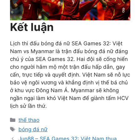
Kết luận
Lịch thi đấu bóng đá nữ SEA Games 32: Việt
Nam vs Myanmar là trận đấu bóng đá nữ đáng
chú ý của SEA Games 32. Hai đội sẽ cống hiến
cho người hâm mộ một trận đấu hấp dẫn, gay
cấn, trực tiếp và quyết định. Việt Nam sẽ nỗ lực
bảo vệ ngôi vương và khẳng định vị thế bá chủ
ở khu vực Đông Nam Á. Myanmar sẽ không
ngần ngại làm khó Việt Nam để giành tấm HCV
lịch sử lần thứ.
Danh
thể thao
mục
Thẻ
bóng đá nữ
Jun88 – SEA Games 32: Việt Nam thua