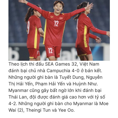
Theo lịch thi đấu SEA Games 32, Việt Nam
đánh bại chủ nhà Campuchia 4-0 ở bán kết.
Những người ghi bàn là Tuyết Dung, Nguyễn
Thị Hải Yến, Phạm Hải Yến và Huỳnh Như.
Myanmar cũng gây bất ngờ lớn khi đánh bại
Thái Lan, đội được đánh giá cao hơn với tỷ số
4-2. Những người ghi bàn cho Myanmar là Moe
Wai (2), Theingi Tun và Yee Oo.