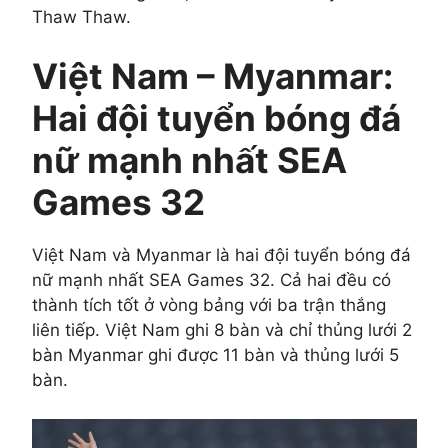
Thaw Thaw.
Việt Nam – Myanmar:
Hai đội tuyển bóng đá
nữ mạnh nhất SEA
Games 32
Việt Nam và Myanmar là hai đội tuyển bóng đá
nữ mạnh nhất SEA Games 32. Cả hai đều có
thành tích tốt ở vòng bảng với ba trận thắng
liên tiếp. Việt Nam ghi 8 bàn và chỉ thủng lưới 2
bàn Myanmar ghi được 11 bàn và thủng lưới 5
bàn.