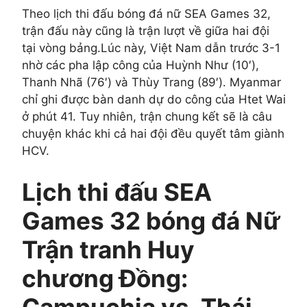
Theo lịch thi đấu bóng đá nữ SEA Games 32,
trận đấu này cũng là trận lượt về giữa hai đội
tại vòng bảng.Lúc này, Việt Nam dẫn trước 3-1
nhờ các pha lập công của Huỳnh Như (10′),
Thanh Nhã (76′) và Thùy Trang (89′). Myanmar
chỉ ghi được bàn danh dự do công của Htet Wai
ở phút 41. Tuy nhiên, trận chung kết sẽ là câu
chuyện khác khi cả hai đội đều quyết tâm giành
HCV.
Lịch thi đấu SEA
Games 32 bóng đá Nữ
Trận tranh Huy
chương Đồng:
Campuchia vs. Thái