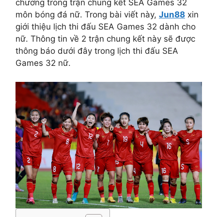
chương trong trận chung kết SEA Games 32
môn bóng đá nữ. Trong bài viết này,
Jun88
xin
giới thiệu lịch thi đấu SEA Games 32 dành cho
nữ. Thông tin về 2 trận chung kết này sẽ được
thông báo dưới đây trong lịch thi đấu SEA
Games 32 nữ.