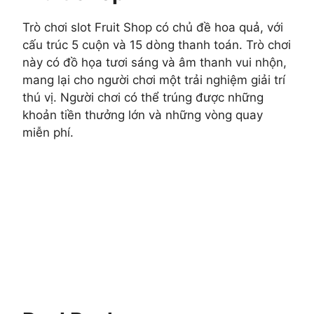
Trò chơi slot Fruit Shop có chủ đề hoa quả, với
cấu trúc 5 cuộn và 15 dòng thanh toán. Trò chơi
này có đồ họa tươi sáng và âm thanh vui nhộn,
mang lại cho người chơi một trải nghiệm giải trí
thú vị. Người chơi có thể trúng được những
khoản tiền thưởng lớn và những vòng quay
miễn phí.