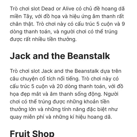
Trò chơi slot Dead or Alive có chủ đề hoang dã
miền Tây, với đồ họa và hiệu ứng âm thanh rất
chân thật. Trò chơi này có cấu trúc 5 cuộn và 9
dòng thanh toán, và người chơi có thể trúng
được rất nhiều tiền thưởng.
Jack and the Beanstalk
Trò chơi slot Jack and the Beanstalk dựa trên
câu chuyện cổ tích nổi tiếng. Trò chơi này có
cấu trúc 5 cuộn và 20 dòng thanh toán, với đồ
họa đẹp mắt và âm thanh sống động. Người
chơi có thể trúng được những khoản tiền
thưởng lớn và những tính năng đặc biệt như
quay miễn phí và những kí hiệu hoang dã.
Fruit Shop