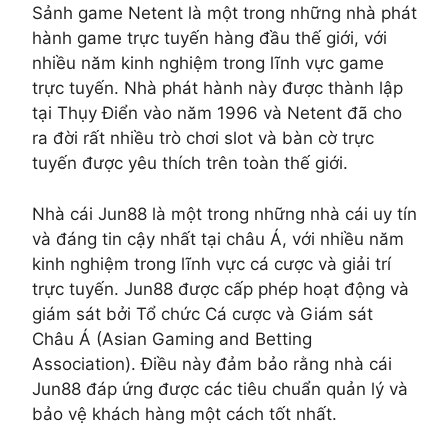
Sảnh game Netent là một trong những nhà phát
hành game trực tuyến hàng đầu thế giới, với
nhiều năm kinh nghiệm trong lĩnh vực game
trực tuyến. Nhà phát hành này được thành lập
tại Thụy Điển vào năm 1996 và Netent đã cho
ra đời rất nhiều trò chơi slot và bàn cờ trực
tuyến được yêu thích trên toàn thế giới.
Nhà cái Jun88 là một trong những nhà cái uy tín
và đáng tin cậy nhất tại châu Á, với nhiều năm
kinh nghiệm trong lĩnh vực cá cược và giải trí
trực tuyến. Jun88 được cấp phép hoạt động và
giám sát bởi Tổ chức Cá cược và Giám sát
Châu Á (Asian Gaming and Betting
Association). Điều này đảm bảo rằng nhà cái
Jun88 đáp ứng được các tiêu chuẩn quản lý và
bảo vệ khách hàng một cách tốt nhất.