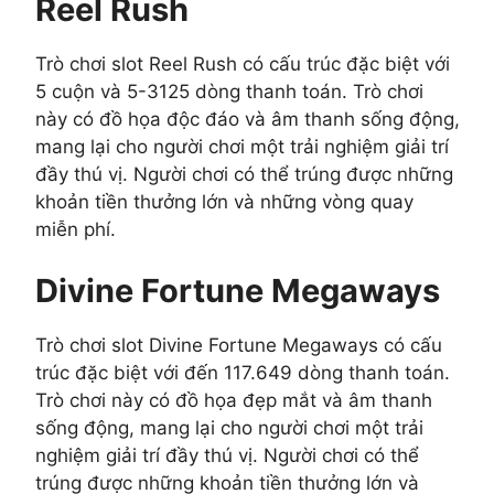
Reel Rush
Trò chơi slot Reel Rush có cấu trúc đặc biệt với
5 cuộn và 5-3125 dòng thanh toán. Trò chơi
này có đồ họa độc đáo và âm thanh sống động,
mang lại cho người chơi một trải nghiệm giải trí
đầy thú vị. Người chơi có thể trúng được những
khoản tiền thưởng lớn và những vòng quay
miễn phí.
Divine Fortune Megaways
Trò chơi slot Divine Fortune Megaways có cấu
trúc đặc biệt với đến 117.649 dòng thanh toán.
Trò chơi này có đồ họa đẹp mắt và âm thanh
sống động, mang lại cho người chơi một trải
nghiệm giải trí đầy thú vị. Người chơi có thể
trúng được những khoản tiền thưởng lớn và