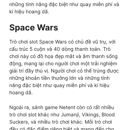
những tính năng đặc biệt như quay miễn phí và
kí hiệu hoang dã.
Space Wars
Trò chơi slot Space Wars có chủ đề vũ trụ, với
cấu trúc 5 cuộn và 40 dòng thanh toán. Trò
chơi này có đồ họa đẹp mắt và âm thanh sống
động, mang lại cho người chơi một trải nghiệm
giải trí đầy thú vị. Người chơi có thể trúng được
những khoản tiền thưởng lớn và những tính
năng đặc biệt như quay miễn phí và kí hiệu
hoang dã.
Ngoài ra, sảnh game Netent còn có rất nhiều
trò chơi slot khác như Jumanji, Vikings, Blood
Suckers, và nhiều trò chơi khác. Mỗi trò chơi
đều có đặc điểm riêng biệt và mang đến cho