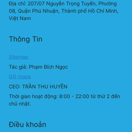
Địa chỉ: 207/07 Nguyễn Trọng Tuyển, Phường
08, Quận Phú Nhuận, Thành phố Hồ Chí Minh,
Việt Nam
Thông Tin
Sitemap
Tác giả: Phạm Bích Ngọc
GG maps
CEO: TRẦN THU HUYỀN
Thời gian hoạt động: 8:00 - 22:00 từ thứ 2 đến
chủ nhật.
Điều khoản