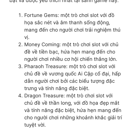
bật và được yêu thích nhất tại sảnh game này:
Fortune Gems: một trò chơi slot với đồ
họa sắc nét và âm thanh sống động,
mang đến cho người chơi trải nghiệm thú
vị.
Money Coming: một trò chơi slot với chủ
đề về tiền bạc, hứa hẹn mang đến cho
người chơi nhiều cơ hội chiến thắng lớn.
Pharaoh Treasure: một trò chơi slot với
chủ đề về vương quốc Ai Cập cổ đại, hấp
dẫn người chơi bởi các biểu tượng đặc
trưng và tính năng đặc biệt.
Dragon Treasure: một trò chơi slot với
chủ đề về thần long, với đồ họa đẹp mắt
và tính năng đặc biệt, hứa hẹn mang đến
cho người chơi những khoảnh khắc giải trí
tuyệt vời.