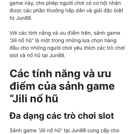
game này, cho phép người chơi có cơ hội nhận
được các phần thưởng hấp dẫn và giải đặc biệt
từ Jun88.
Với các tính năng và ưu điểm trên, sảnh game
“Jili nổ hũ” là một trong những lựa chọn hàng
đầu cho những người chơi yêu thích các trò chơi
slot và nổ hũ tại Jun88.
Các tính năng và ưu
điểm của sảnh game
“Jili nổ hũ
Đa dạng các trò chơi slot
Sảnh game “Jili nổ hũ” tại Jun88 cung cấp cho