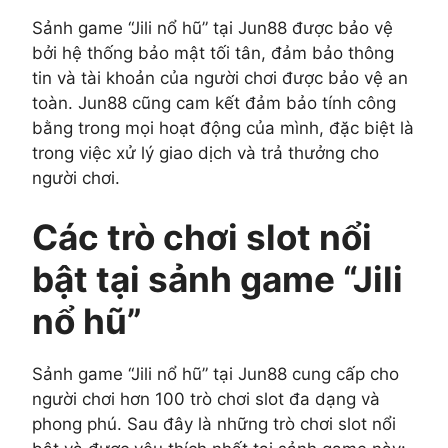
Sảnh game “Jili nổ hũ” tại Jun88 được bảo vệ
bởi hệ thống bảo mật tối tân, đảm bảo thông
tin và tài khoản của người chơi được bảo vệ an
toàn. Jun88 cũng cam kết đảm bảo tính công
bằng trong mọi hoạt động của mình, đặc biệt là
trong việc xử lý giao dịch và trả thưởng cho
người chơi.
Các trò chơi slot nổi
bật tại sảnh game “Jili
nổ hũ”
Sảnh game “Jili nổ hũ” tại Jun88 cung cấp cho
người chơi hơn 100 trò chơi slot đa dạng và
phong phú. Sau đây là những trò chơi slot nổi