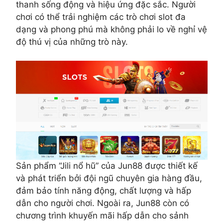
thanh sống động và hiệu ứng đặc sắc. Người
chơi có thể trải nghiệm các trò chơi slot đa
dạng và phong phú mà không phải lo về nghỉ vệ
độ thú vị của những trò này.
Sản phẩm “Jili nổ hũ” của Jun88 được thiết kế
và phát triển bởi đội ngũ chuyên gia hàng đầu,
đảm bảo tính năng động, chất lượng và hấp
dẫn cho người chơi. Ngoài ra, Jun88 còn có
chương trình khuyến mãi hấp dẫn cho sảnh