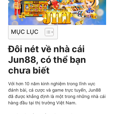
MỤC LỤC
Đôi nét về nhà cái
Jun88, có thể bạn
chưa biết
Với hơn 10 năm kinh nghiệm trong lĩnh vực
đánh bài, cá cược và game trực tuyến, Jun88
đã được khẳng định là một trong những nhà cái
hàng đầu tại thị trường Việt Nam.