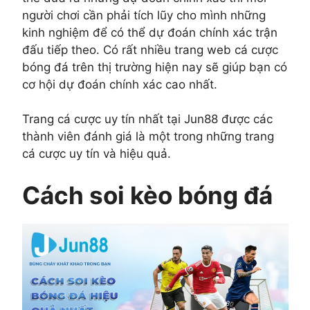
người chơi cần phải tích lũy cho mình những
kinh nghiệm để có thể dự đoán chính xác trận
đấu tiếp theo. Có rất nhiều trang web cá cược
bóng đá trên thị trường hiện nay sẽ giúp bạn có
cơ hội dự đoán chính xác cao nhất.
Trang cá cược uy tín nhất tại Jun88 được các
thành viên đánh giá là một trong những trang
cá cược uy tín và hiệu quả.
Cách soi kèo bóng đá