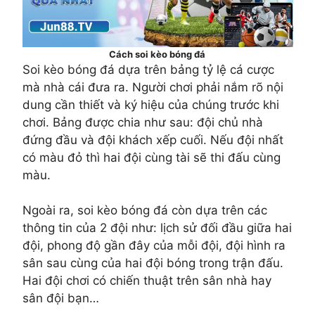
Cách soi kèo bóng đá
Soi kèo bóng đá dựa trên bảng tỷ lệ cá cược
mà nhà cái đưa ra. Người chơi phải nắm rõ nội
dung cần thiết và ký hiệu của chúng trước khi
chơi. Bảng được chia như sau: đội chủ nhà
đứng đầu và đội khách xếp cuối. Nếu đội nhất
có màu đỏ thì hai đội cùng tài sẽ thi đấu cùng
màu.
Ngoài ra, soi kèo bóng đá còn dựa trên các
thông tin của 2 đội như: lịch sử đối đầu giữa hai
đội, phong độ gần đây của mỗi đội, đội hình ra
sân sau cùng của hai đội bóng trong trận đấu.
Hai đội chơi có chiến thuật trên sân nhà hay
sân đội bạn…