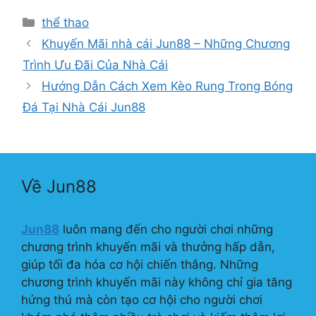
Danh
thể thao
mục
Khuyến Mãi nhà cái Jun88 – Những Chương
Trình Ưu Đãi Của Nhà Cái
Hướng Dẫn Cách Xem Kèo Rung Trong Bóng
Đá Tại Nhà Cái Jun88
Về Jun88
Jun88
luôn mang đến cho người chơi những
chương trình khuyến mãi và thưởng hấp dẫn,
giúp tối đa hóa cơ hội chiến thắng. Những
chương trình khuyến mãi này không chỉ gia tăng
hứng thú mà còn tạo cơ hội cho người chơi