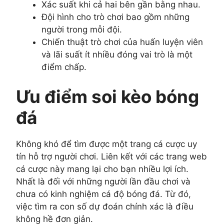
Xác suất khi cả hai bên gần bằng nhau.
Đội hình cho trò chơi bao gồm những
người trong mỗi đội.
Chiến thuật trò chơi của huấn luyện viên
và lãi suất ít nhiều đóng vai trò là một
điểm chấp.
Ưu điểm soi kèo bóng
đá
Không khó để tìm được một trang cá cược uy
tín hỗ trợ người chơi. Liên kết với các trang web
cá cược này mang lại cho bạn nhiều lợi ích.
Nhất là đối với những người lần đầu chơi và
chưa có kinh nghiệm cá độ bóng đá. Từ đó,
việc tìm ra con số dự đoán chính xác là điều
không hề đơn giản.