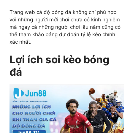
Trang web cá độ bóng đá không chỉ phù hợp
với những người mới chơi chưa có kinh nghiệm
mà ngay cả những người chơi lâu năm cũng có
thể tham khảo bảng dự đoán tỷ lệ kèo chính
xác nhất.
Lợi ích soi kèo bóng
đá