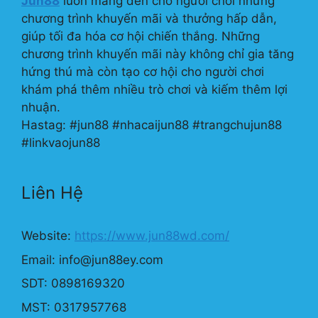
Jun88
luôn mang đến cho người chơi những
chương trình khuyến mãi và thưởng hấp dẫn,
giúp tối đa hóa cơ hội chiến thắng. Những
chương trình khuyến mãi này không chỉ gia tăng
hứng thú mà còn tạo cơ hội cho người chơi
khám phá thêm nhiều trò chơi và kiếm thêm lợi
nhuận.
Hastag: #jun88 #nhacaijun88 #trangchujun88
#linkvaojun88
Liên Hệ
Website:
https://www.jun88wd.com/
Email:
info@jun88ey.com
SDT: 0898169320
MST: 0317957768