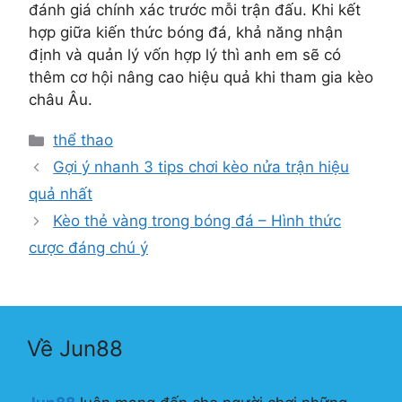
đánh giá chính xác trước mỗi trận đấu. Khi kết
hợp giữa kiến thức bóng đá, khả năng nhận
định và quản lý vốn hợp lý thì anh em sẽ có
thêm cơ hội nâng cao hiệu quả khi tham gia kèo
châu Âu.
Danh
thể thao
mục
Gợi ý nhanh 3 tips chơi kèo nửa trận hiệu
quả nhất
Kèo thẻ vàng trong bóng đá – Hình thức
cược đáng chú ý
Về Jun88