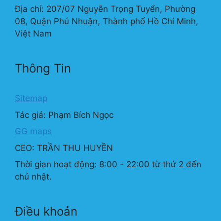
Địa chỉ: 207/07 Nguyễn Trọng Tuyển, Phường
08, Quận Phú Nhuận, Thành phố Hồ Chí Minh,
Việt Nam
Thông Tin
Sitemap
Tác giả: Phạm Bích Ngọc
GG maps
CEO: TRẦN THU HUYỀN
Thời gian hoạt động: 8:00 - 22:00 từ thứ 2 đến
chủ nhật.
Điều khoản