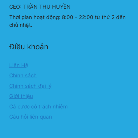
CEO: TRẦN THU HUYỀN
Thời gian hoạt động: 8:00 - 22:00 từ thứ 2 đến
chủ nhật.
Điều khoản
Liên Hệ
Chính sách
Chính sách đại lý
Giới thiệu
Cá cược có trách nhiệm
Câu hỏi liên quan