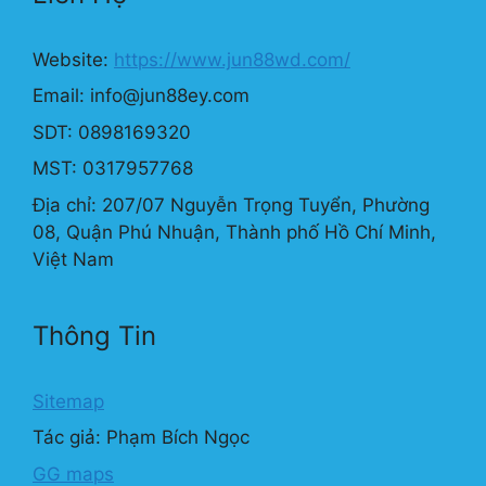
Website:
https://www.jun88wd.com/
Email:
info@jun88ey.com
SDT: 0898169320
MST: 0317957768
Địa chỉ: 207/07 Nguyễn Trọng Tuyển, Phường
08, Quận Phú Nhuận, Thành phố Hồ Chí Minh,
Việt Nam
Thông Tin
Sitemap
Tác giả: Phạm Bích Ngọc
GG maps