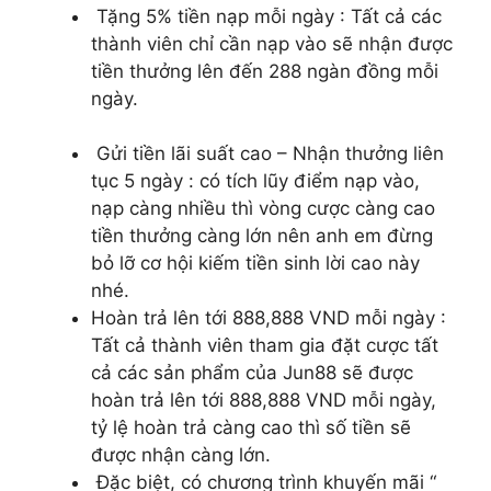
Tặng 5% tiền nạp mỗi ngày : Tất cả các
thành viên chỉ cần nạp vào sẽ nhận được
tiền thưởng lên đến 288 ngàn đồng mỗi
ngày.
Gửi tiền lãi suất cao – Nhận thưởng liên
tục 5 ngày : có tích lũy điểm nạp vào,
nạp càng nhiều thì vòng cược càng cao
tiền thưởng càng lớn nên anh em đừng
bỏ lỡ cơ hội kiếm tiền sinh lời cao này
nhé.
Hoàn trả lên tới 888,888 VND mỗi ngày :
Tất cả thành viên tham gia đặt cược tất
cả các sản phẩm của Jun88 sẽ được
hoàn trả lên tới 888,888 VND mỗi ngày,
tỷ lệ hoàn trả càng cao thì số tiền sẽ
được nhận càng lớn.
Đặc biệt, có chương trình khuyến mãi “