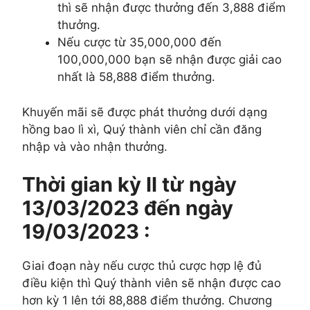
thì sẽ nhận được thưởng đến 3,888 điểm
thưởng.
Nếu cược từ 35,000,000 đến
100,000,000 bạn sẽ nhận được giải cao
nhất là 58,888 điểm thưởng.
Khuyến mãi sẽ được phát thưởng dưới dạng
hồng bao lì xì, Quý thành viên chỉ cần đăng
nhập và vào nhận thưởng.
Thời gian kỳ II từ ngày
13/03/2023 đến ngày
19/03/2023 :
Giai đoạn này nếu cược thủ cược hợp lệ đủ
điều kiện thì Quý thành viên sẽ nhận được cao
hơn kỳ 1 lên tới 88,888 điểm thưởng. Chương