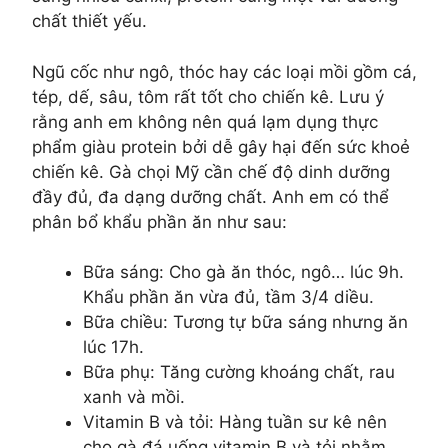
chất thiết yếu.
Ngũ cốc như ngô, thóc hay các loại mồi gồm cá,
tép, dế, sâu, tôm rất tốt cho chiến kê. Lưu ý
rằng anh em không nên quá lạm dụng thực
phẩm giàu protein bởi dễ gây hại đến sức khoẻ
chiến kê. Gà chọi Mỹ cần chế độ dinh dưỡng
đầy đủ, đa dạng dưỡng chất. Anh em có thể
phân bổ khẩu phần ăn như sau:
Bữa sáng: Cho gà ăn thóc, ngô… lúc 9h.
Khẩu phần ăn vừa đủ, tầm 3/4 diều.
Bữa chiều: Tương tự bữa sáng nhưng ăn
lúc 17h.
Bữa phụ: Tăng cường khoáng chất, rau
xanh và mồi.
Vitamin B và tỏi: Hàng tuần sư kê nên
cho gà đá uống vitamin B và tỏi nhằm