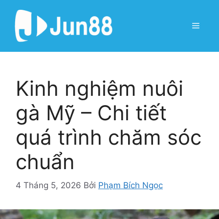
Chuyển
đến
Menu
nội
dung
Kinh nghiệm nuôi
gà Mỹ – Chi tiết
quá trình chăm sóc
chuẩn
4 Tháng 5, 2026
Bởi
Phạm Bích Ngọc