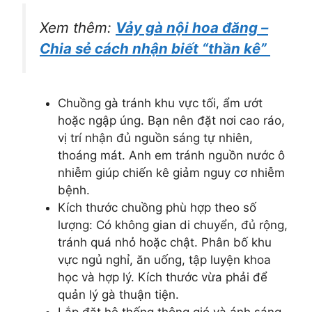
Xem thêm:
Vảy gà nội hoa đăng –
Chia sẻ cách nhận biết “thần kê”
Chuồng gà tránh khu vực tối, ẩm ướt
hoặc ngập úng. Bạn nên đặt nơi cao ráo,
vị trí nhận đủ nguồn sáng tự nhiên,
thoáng mát. Anh em tránh nguồn nước ô
nhiễm giúp chiến kê giảm nguy cơ nhiễm
bệnh.
Kích thước chuồng phù hợp theo số
lượng: Có không gian di chuyển, đủ rộng,
tránh quá nhỏ hoặc chật. Phân bố khu
vực ngủ nghỉ, ăn uống, tập luyện khoa
học và hợp lý. Kích thước vừa phải để
quản lý gà thuận tiện.
Lắp đặt hệ thống thông gió và ánh sáng