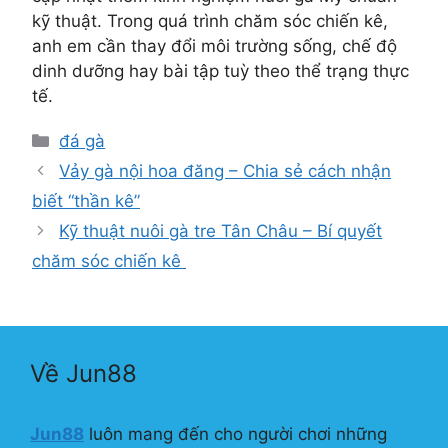
kỹ thuật. Trong quá trình chăm sóc chiến kê,
anh em cần thay đổi môi trường sống, chế độ
dinh dưỡng hay bài tập tuỳ theo thể trạng thực
tế.
Danh
đá gà
mục
Vảy gà nội hoa đăng – Chia sẻ cách nhận
biết “thần kê”
Kỹ thuật nuôi gà tre Tân Châu – Bí quyết
chăm sóc chiến kê
Về Jun88
Jun88
luôn mang đến cho người chơi những