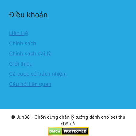
Điều khoản
Liên Hệ
Chính sách
Chính sách đại lý
Giới thiệu
Cá cược có trách nhiệm
Câu hỏi liên quan
© Jun88 - Chốn dừng chân lý tưởng dành cho bet thủ
châu Á