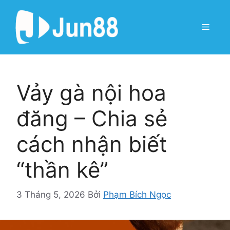
Chuyển
đến
Menu
nội
dung
Vảy gà nội hoa
đăng – Chia sẻ
cách nhận biết
“thần kê”
3 Tháng 5, 2026
Bởi
Phạm Bích Ngọc