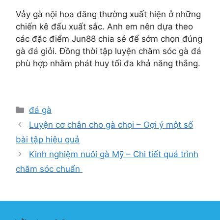
Vảy gà nội hoa đăng thường xuất hiện ở những
chiến kê đấu xuất sắc. Anh em nên dựa theo
các đặc điểm Jun88 chia sẻ để sớm chọn đúng
gà đá giỏi. Đồng thời tập luyện chăm sóc gà đá
phù hợp nhằm phát huy tối đa khả năng thắng.
Danh
đá gà
mục
Luyện cơ chân cho gà chọi – Gợi ý một số
bài tập hiệu quả
Kinh nghiệm nuôi gà Mỹ – Chi tiết quá trình
chăm sóc chuẩn