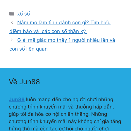
Danh
xổ số
mục
Nằm mơ làm tình đánh con gì? Tìm hiểu
điềm báo và các con số thần kỳ
Giải mã giấc mơ thấy 1 người nhiều lần và
con số liên quan
Về Jun88
Jun88
luôn mang đến cho người chơi những
chương trình khuyến mãi và thưởng hấp dẫn,
giúp tối đa hóa cơ hội chiến thắng. Những
chương trình khuyến mãi này không chỉ gia tăng
hứng thú mà còn tạo cơ hội cho người chơi