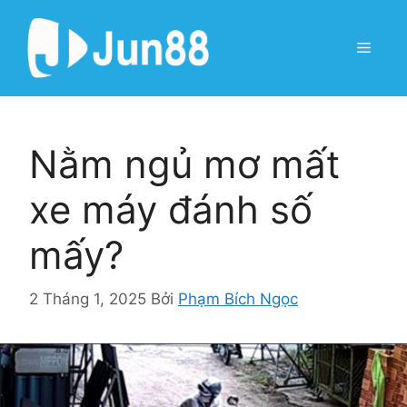
Chuyển
đến
Menu
nội
dung
Nằm ngủ mơ mất
xe máy đánh số
mấy?
2 Tháng 1, 2025
Bởi
Phạm Bích Ngọc