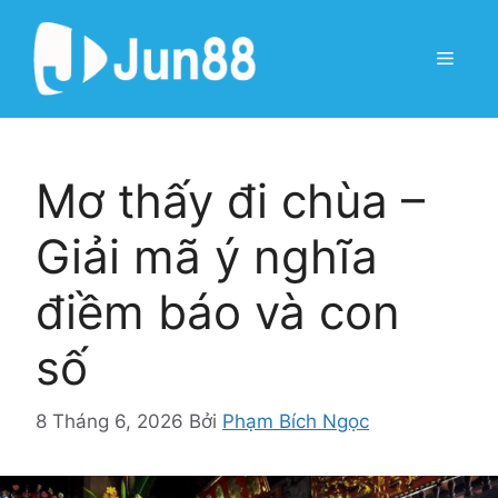
Chuyển
đến
Menu
nội
dung
Mơ thấy đi chùa –
Giải mã ý nghĩa
điềm báo và con
số
8 Tháng 6, 2026
Bởi
Phạm Bích Ngọc