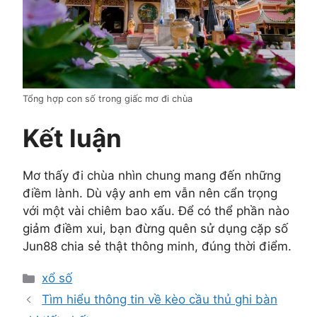
Tổng hợp con số trong giấc mơ đi chùa
Kết luận
Mơ thấy đi chùa nhìn chung mang đến những
điềm lành. Dù vậy anh em vẫn nên cẩn trọng
với một vài chiêm bao xấu. Để có thể phần nào
giảm điềm xui, bạn đừng quên sử dụng cặp số
Jun88 chia sẻ thật thông minh, đúng thời điểm.
Danh
xổ số
mục
Tìm hiểu thông tin về kèo cầu thủ ghi bàn