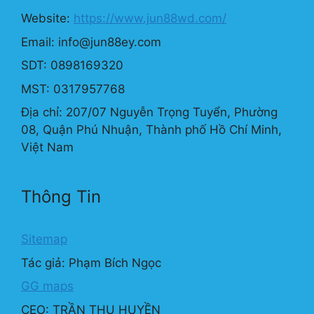
Website:
https://www.jun88wd.com/
Email:
info@jun88ey.com
SDT: 0898169320
MST: 0317957768
Địa chỉ: 207/07 Nguyễn Trọng Tuyển, Phường
08, Quận Phú Nhuận, Thành phố Hồ Chí Minh,
Việt Nam
Thông Tin
Sitemap
Tác giả: Phạm Bích Ngọc
GG maps
CEO: TRẦN THU HUYỀN