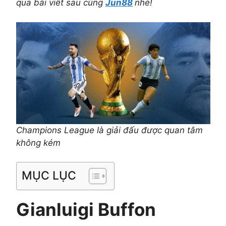
qua bài viết sau cùng
Jun88
nhé!
Champions League là giải đấu được quan tâm
không kém
MỤC LỤC
Gianluigi Buffon