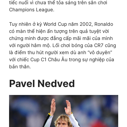
tiếc nuối vì chưa thể tỏa sáng trên sân chơi
Champions League.
Tuy nhiên ở kỳ World Cup năm 2002, Ronaldo
có màn thể hiện ấn tượng trên quả tuyệt vời
chứng minh được đẳng cấp mãi mãi của mình
với người hâm mộ. Lối chơi bóng của CR7 cũng
là điểm thu hút người xem dù anh “vô duyên”
với chiếc Cup C1 Châu Âu trong sự nghiệp của
bản thân.
Pavel Nedved