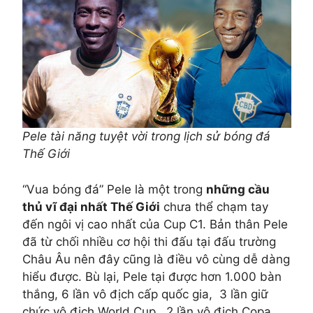
Pele tài năng tuyệt vời trong lịch sử bóng đá
Thế Giới
“Vua bóng đá” Pele là một trong
những cầu
thủ vĩ đại nhất Thế Giới
chưa thể chạm tay
đến ngôi vị cao nhất của Cup C1. Bản thân Pele
đã từ chối nhiều cơ hội thi đấu tại đấu trường
Châu Âu nên đây cũng là điều vô cùng dễ dàng
hiểu được. Bù lại, Pele tại được hơn 1.000 bàn
thắng, 6 lần vô địch cấp quốc gia, 3 lần giữ
chức vô địch World Cup, 2 lần vô địch Copa