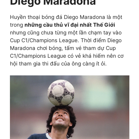
Diego Maradona
Huyền thoại bóng đá Diego Maradona là một
trong
những cầu thủ vĩ đại nhất Thế Giới
nhưng cũng chưa từng một lần chạm tay vào
Cup C1/Champions League. Thời điểm Diego
Maradona chơi bóng, tấm vé tham dự Cup
C1/Champions League có vẻ khá hiếm nên cơ
hội tham gia thi đấu của ông càng ít ỏi.