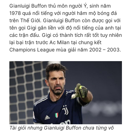
Gianluigi Buffon thủ môn người Ý, sinh năm
1978 quá nổi tiếng với người hâm mộ bóng đá
trên Thế Giới. Gianluigi Buffon còn được gọi với
tên gọi Gigi gắn liền với độ nổi tiếng của anh tại
các trận đấu. Gigi có thành tích rất tốt tuy nhiên
lại bại trận trước Ac Milan tại chung kết
Champions League mùa giải năm 2002 – 2003.
Tài giỏi nhưng Gianluigi Buffon chưa từng vô