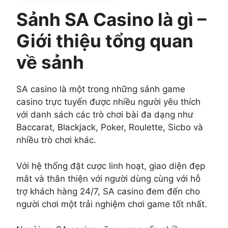
Sảnh SA Casino là gì –
Giới thiệu tổng quan
về sảnh
SA casino là một trong những sảnh game
casino trực tuyến được nhiều người yêu thích
với danh sách các trò chơi bài đa dạng như
Baccarat, Blackjack, Poker, Roulette, Sicbo và
nhiều trò chơi khác.
Với hệ thống đặt cược linh hoạt, giao diện đẹp
mắt và thân thiện với người dùng cùng với hỗ
trợ khách hàng 24/7, SA casino đem đến cho
người chơi một trải nghiệm chơi game tốt nhất.