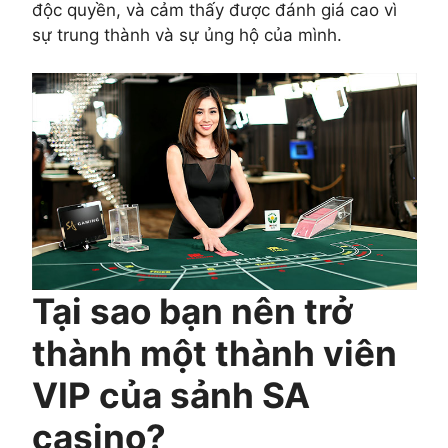
độc quyền, và cảm thấy được đánh giá cao vì
sự trung thành và sự ủng hộ của mình.
Tại sao bạn nên trở
thành một thành viên
VIP của sảnh SA
casino?