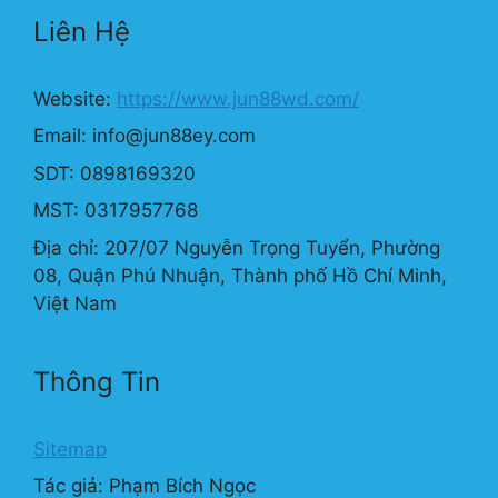
Liên Hệ
Website:
https://www.jun88wd.com/
Email:
info@jun88ey.com
SDT: 0898169320
MST: 0317957768
Địa chỉ: 207/07 Nguyễn Trọng Tuyển, Phường
08, Quận Phú Nhuận, Thành phố Hồ Chí Minh,
Việt Nam
Thông Tin
Sitemap
Tác giả: Phạm Bích Ngọc