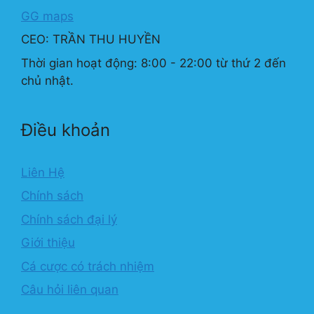
GG maps
CEO: TRẦN THU HUYỀN
Thời gian hoạt động: 8:00 - 22:00 từ thứ 2 đến
chủ nhật.
Điều khoản
Liên Hệ
Chính sách
Chính sách đại lý
Giới thiệu
Cá cược có trách nhiệm
Câu hỏi liên quan