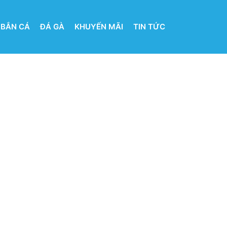
BẮN CÁ
ĐÁ GÀ
KHUYẾN MÃI
TIN TỨC