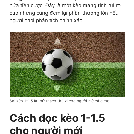
nửa tiền cược. Đây là một kèo mang tính rủi ro
cao nhưng cũng đem lại phần thưởng lớn nếu
người chơi phân tích chính xác.
Soi kèo 1-1.5 là thử thách thú vị cho người mê cá cược
Cách đọc kèo 1-1.5
cho người mới