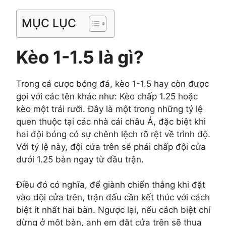
MỤC LỤC
Kèo 1-1.5 là gì?
Trong cá cược bóng đá, kèo 1-1.5 hay còn được
gọi với các tên khác như: Kèo chấp 1.25 hoặc
kèo một trái rưỡi. Đây là một trong những tỷ lệ
quen thuộc tại các nhà cái châu Á, đặc biệt khi
hai đội bóng có sự chênh lệch rõ rệt về trình độ.
Với tỷ lệ này, đội cửa trên sẽ phải chấp đội cửa
dưới 1.25 bàn ngay từ đầu trận.
Điều đó có nghĩa, để giành chiến thắng khi đặt
vào đội cửa trên, trận đấu cần kết thúc với cách
biệt ít nhất hai bàn. Ngược lại, nếu cách biệt chỉ
dừng ở một bàn, anh em đặt cửa trên sẽ thua