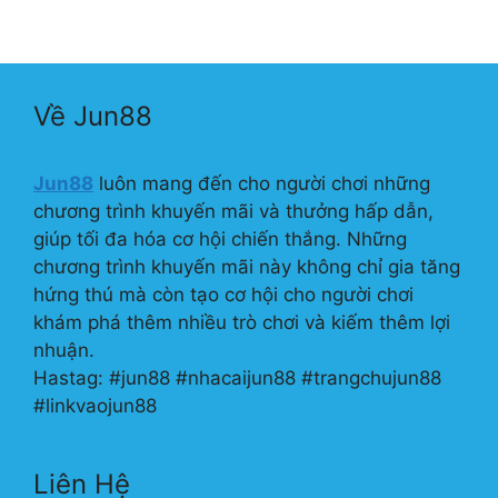
Về Jun88
Jun88
luôn mang đến cho người chơi những
chương trình khuyến mãi và thưởng hấp dẫn,
giúp tối đa hóa cơ hội chiến thắng. Những
chương trình khuyến mãi này không chỉ gia tăng
hứng thú mà còn tạo cơ hội cho người chơi
khám phá thêm nhiều trò chơi và kiếm thêm lợi
nhuận.
Hastag: #jun88 #nhacaijun88 #trangchujun88
#linkvaojun88
Liên Hệ