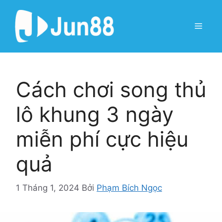
Chuyển
đến
Menu
nội
dung
Cách chơi song thủ
lô khung 3 ngày
miễn phí cực hiệu
quả
1 Tháng 1, 2024
Bởi
Phạm Bích Ngọc