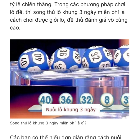
tỷ lệ chiến thắng. Trong các phương pháp chơi
lô đề, thì song thủ lô khung 3 ngày miễn phí là
cách chơi được giới lô, đề thủ đánh giá vô cùng
cao.
Song thủ lô khung 3 ngày miễn phí là gì?
Các bạn có thể hiểu đơn giản rằng cách nuôi