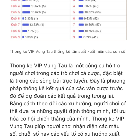
Thong ke VIP Vung Tau thống kê tần suất xuất hiện các con số
Thong ke VIP Vung Tau là một công cụ hỗ trợ
người chơi trong các trò chơi cá cược, đặc biệt
là trong các sòng bài trực tuyến. Đây là phương
pháp thống kê kết quả của các ván cược trước
đó để dự đoán các kết quả trong tương lai.
Bằng cách theo dõi các xu hướng, người chơi có
thể đưa ra những quyết định thông minh, tối ưu
hóa cơ hội chiến thắng của mình. Thong ke VIP
Vung Tau giúp người chơi nhận diện các mẫu
số, chuỗi số hay các yếu tố có xu hướng xuất