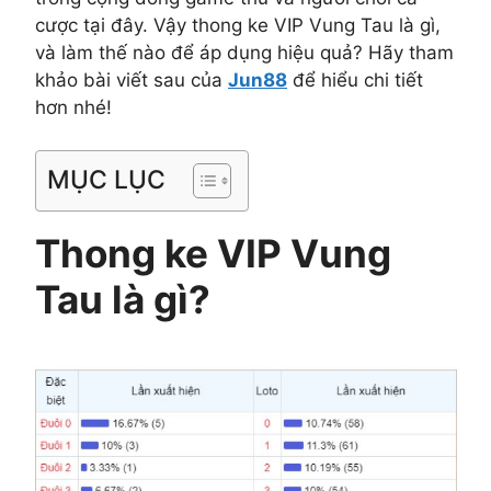
cược tại đây. Vậy thong ke VIP Vung Tau là gì,
và làm thế nào để áp dụng hiệu quả?
Hãy tham
khảo bài viết sau của
Jun88
để hiểu chi tiết
hơn nhé!
MỤC LỤC
Thong ke VIP Vung
Tau là gì?