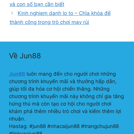
và con số bạn cần biết
Kinh nghiem danh lo to – Chìa khóa để
thành công trong trò chơi may rủi
Về Jun88
Jun88
luôn mang đến cho người chơi những
chương trình khuyến mãi và thưởng hấp dẫn,
giúp tối đa hóa cơ hội chiến thắng. Những
chương trình khuyến mãi này không chỉ gia tăng
hứng thú mà còn tạo cơ hội cho người chơi
khám phá thêm nhiều trò chơi và kiếm thêm lợi
nhuận.
Hastag: #jun88 #nhacaijun88 #trangchujun88
#linkvaojun88