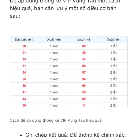
Để áp dụng thong ke VIP Vung Tau một cách
hiệu quả, bạn cần lưu ý một số điều cơ bản
sau:
Cách để áp dụng thong ke VIP Vung Tau hiệu quả
Ghi chép kết quả: Để thống kê chính xác,