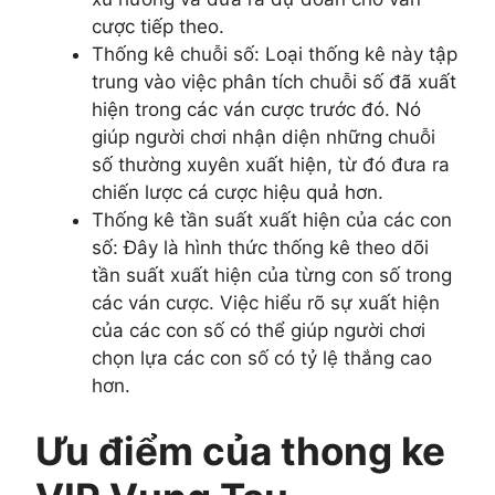
cược tiếp theo.
Thống kê chuỗi số: Loại thống kê này tập
trung vào việc phân tích chuỗi số đã xuất
hiện trong các ván cược trước đó. Nó
giúp người chơi nhận diện những chuỗi
số thường xuyên xuất hiện, từ đó đưa ra
chiến lược cá cược hiệu quả hơn.
Thống kê tần suất xuất hiện của các con
số: Đây là hình thức thống kê theo dõi
tần suất xuất hiện của từng con số trong
các ván cược. Việc hiểu rõ sự xuất hiện
của các con số có thể giúp người chơi
chọn lựa các con số có tỷ lệ thắng cao
hơn.
Ưu điểm của thong ke