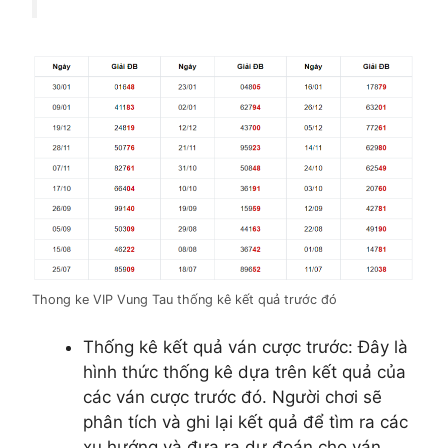
Thong ke VIP Vung Tau thống kê kết quả trước đó
Thống kê kết quả ván cược trước: Đây là
hình thức thống kê dựa trên kết quả của
các ván cược trước đó. Người chơi sẽ
phân tích và ghi lại kết quả để tìm ra các
xu hướng và đưa ra dự đoán cho ván