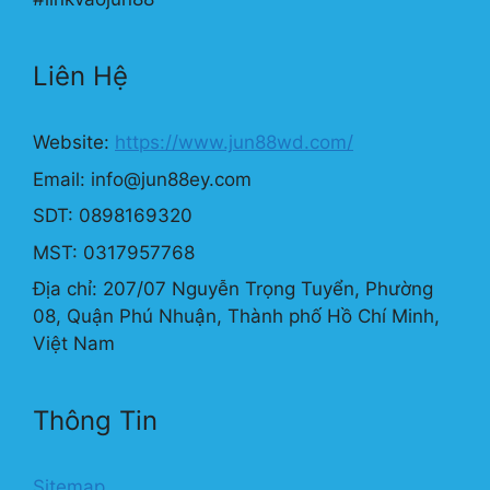
Liên Hệ
Website:
https://www.jun88wd.com/
Email:
info@jun88ey.com
SDT: 0898169320
MST: 0317957768
Địa chỉ: 207/07 Nguyễn Trọng Tuyển, Phường
08, Quận Phú Nhuận, Thành phố Hồ Chí Minh,
Việt Nam
Thông Tin
Sitemap