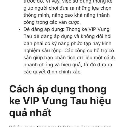
trước đó. Vì vậy, việc sử dụng thống kê
giúp người chơi đưa ra những lựa chọn
thông minh, nâng cao khả năng thành
công trong các ván cược.
Dễ dàng áp dụng: Thong ke VIP Vung
Tau dễ dàng áp dụng và không đòi hỏi
bạn phải có kỹ năng phức tạp hay kinh
nghiệm sâu rộng. Các công cụ hỗ trợ có
sẵn giúp bạn phân tích dữ liệu một cách
nhanh chóng và hiệu quả, từ đó đưa ra
các quyết định chính xác.
Cách áp dụng thong
ke VIP Vung Tau hiệu
quả nhất