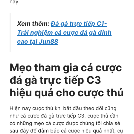
này.
Xem thêm:
Đá gà trực tiếp C1-
Trải nghiệm cá cược đá gà đỉnh
cao tại Jun88
Mẹo tham gia cá cược
đá gà trực tiếp C3
hiệu quả cho cược thủ
Hiện nay cược thủ khi bắt đầu theo dõi cũng
như cá cược đá gà trực tiếp C3, cược thủ cần
có những mẹo cá cược được chúng tôi chia sẻ
sau đây để đảm bảo cá cược hiệu quả nhất, cụ