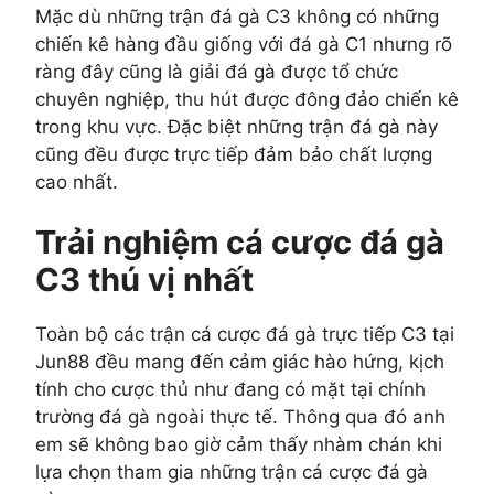
Mặc dù những trận đá gà C3 không có những
chiến kê hàng đầu giống với đá gà C1 nhưng rõ
ràng đây cũng là giải đá gà được tổ chức
chuyên nghiệp, thu hút được đông đảo chiến kê
trong khu vực. Đặc biệt những trận đá gà này
cũng đều được trực tiếp đảm bảo chất lượng
cao nhất.
Trải nghiệm cá cược đá gà
C3 thú vị nhất
Toàn bộ các trận cá cược đá gà trực tiếp C3 tại
Jun88 đều mang đến cảm giác hào hứng, kịch
tính cho cược thủ như đang có mặt tại chính
trường đá gà ngoài thực tế. Thông qua đó anh
em sẽ không bao giờ cảm thấy nhàm chán khi
lựa chọn tham gia những trận cá cược đá gà