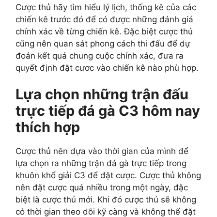
Cược thủ hãy tìm hiểu lý lịch, thống kê của các
chiến kê trước đó để có được những đánh giá
chính xác về từng chiến kê. Đặc biệt cược thủ
cũng nên quan sát phong cách thi đấu để dự
đoán kết quả chung cuộc chính xác, đưa ra
quyết định đặt cươc vào chiến kê nào phù hợp.
Lựa chọn những trận đấu
trực tiếp đá gà C3 hôm nay
thích hợp
Cược thủ nên dựa vào thời gian của mình để
lựa chọn ra những trận đá gà trực tiếp trong
khuôn khổ giải C3 để đặt cược. Cược thủ không
nên đặt cược quá nhiều trong một ngày, đặc
biệt là cược thủ mới. Khi đó cược thủ sẽ không
có thời gian theo dõi kỹ càng và không thể đặt