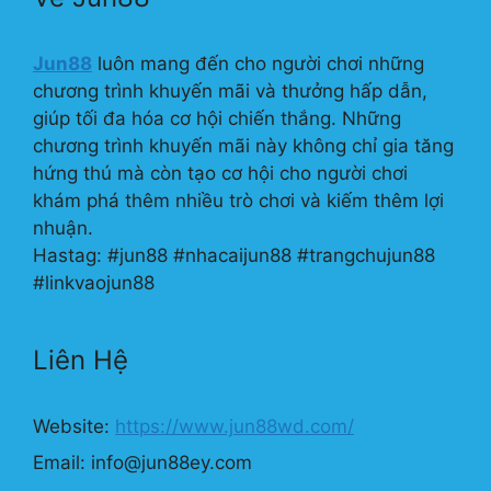
Jun88
luôn mang đến cho người chơi những
chương trình khuyến mãi và thưởng hấp dẫn,
giúp tối đa hóa cơ hội chiến thắng. Những
chương trình khuyến mãi này không chỉ gia tăng
hứng thú mà còn tạo cơ hội cho người chơi
khám phá thêm nhiều trò chơi và kiếm thêm lợi
nhuận.
Hastag: #jun88 #nhacaijun88 #trangchujun88
#linkvaojun88
Liên Hệ
Website:
https://www.jun88wd.com/
Email:
info@jun88ey.com