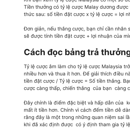
Tiền thưởng có tỷ lệ cược Malay dương được t
thức sau: số tiền đặt cược x tỷ lệ cược = lợi 
Đơn giản, nếu thắng cược, bạn chỉ cần nhân s
sẽ được tính tiền đặt cược + lợi nhuận của mì
Cách đọc bảng trả thưởng
Tỷ lệ cược âm làm cho tỷ lệ cược Malaysia tr
nhiều hơn và thua ít hơn. Để giải thích điều 
tiền đặt cược / Tỷ lệ cược = Số tiền thắng. B
cược càng thấp, chiến thắng của bạn càng ca
Đây chính là điểm đặc biệt và hấp dẫn của kè
mất ít tiền hơn. Chính vì cách đếm tiền dễ d
rằng đây là một trong những quan niệm sai l
khi đã xác định được có ý định tham gia tỷ l