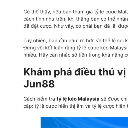
Có thể thấy, nếu bạn tham gia tỷ lệ cược Mal
cách tính như trên, khi thắng bạn có thể nhậ
đã đặt cược. Như vậy, có phải bạn đã lãi đượ
Tuy nhiên, bạn cần nắm rõ hơn về thể lệ soi 
Đừng vội kết luận rằng tỷ lệ cược kèo Malays
nhiều. Hãy cân nhắc số tiền trong khả năng c
Khám phá điều thú vị c
Jun88
Cách kiểm tra
tỷ lệ kèo Malaysia
sẽ được chi
cấp: tỷ lệ cược hiển thị âm và tỷ lệ cược hiển