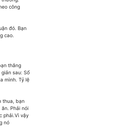
theo công
huận đó. Bạn
ng cao.
 bạn thắng
 giản sau: Số
a mình. Tỷ lệ
n thua, bạn
 ăn. Phải nói
 phải.Vì vậy
ng nó