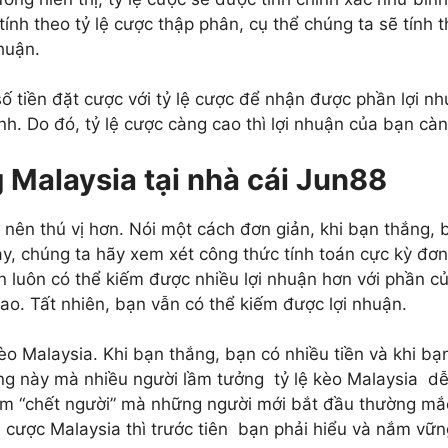
ính theo tỷ lệ cược thập phân, cụ thể chúng ta sẽ tính 
nhuận.
ố tiền đặt cược với tỷ lệ cược để nhận được phần lợi n
nh. Do đó, tỷ lệ cược càng cao thì lợi nhuận của bạn cà
 Malaysia tại nhà cái Jun88
ở nên thú vị hơn. Nói một cách đơn giản, khi bạn thắng,
này, chúng ta hãy xem xét công thức tính toán cực kỳ đơn
ạn luôn có thể kiếm được nhiều lợi nhuận hơn với phần củ
o. Tất nhiên, bạn vẫn có thể kiếm được lợi nhuận.
o Malaysia. Khi bạn thắng, bạn có nhiều tiền và khi bạ
àng này mà nhiều người lầm tưởng tỷ lệ kèo Malaysia dễ
ầm “chết người” mà những người mới bắt đầu thường mắc
ệ cược Malaysia thì trước tiên bạn phải hiểu và nắm vữ