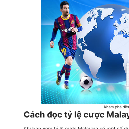
Khám phá điều 
Cách đọc tỷ lệ cược Mala
Khi bạn xem tỷ lệ cược Malaysia có một số dư