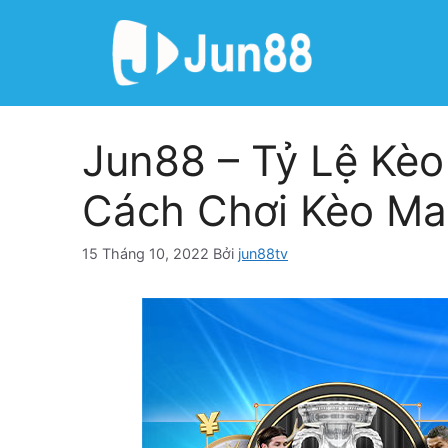
Chuyển
đến
nội
dung
Jun88 – Tỷ Lệ Kèo
Cách Chơi Kèo Ma
15 Tháng 10, 2022
Bởi
jun88tv