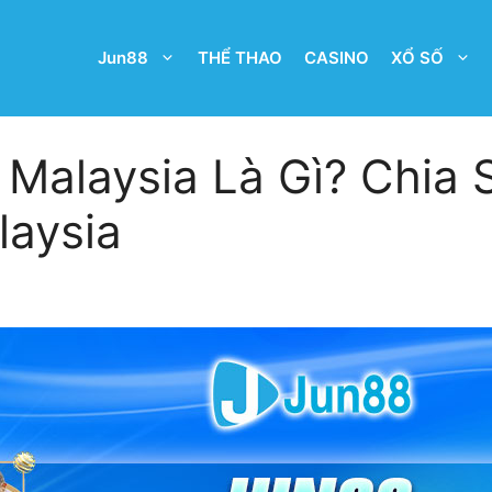
Jun88
THỂ THAO
CASINO
XỔ SỐ
 Malaysia Là Gì? Chia 
laysia