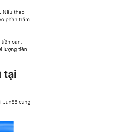
g. Nếu theo
heo phần trăm
 tiền oan.
i lượng tiền
 tại
ái Jun88 cung