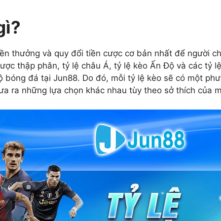
 gì?
iền thưởng và quy đổi tiền cược cơ bản nhất để người c
ược thập phân, tỷ lệ châu Á, tỷ lệ kèo Ấn Độ và các tỷ l
ộ bóng đá tại Jun88. Do đó, mỗi tỷ lệ kèo sẽ có một ph
ưa ra những lựa chọn khác nhau tùy theo sở thích của m