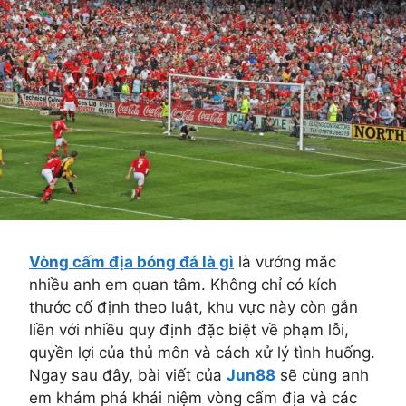
Vòng cấm địa bóng đá là gì
là vướng mắc
nhiều anh em quan tâm. Không chỉ có kích
thước cố định theo luật, khu vực này còn gắn
liền với nhiều quy định đặc biệt về phạm lỗi,
quyền lợi của thủ môn và cách xử lý tình huống.
Ngay sau đây, bài viết của
Jun88
sẽ cùng anh
em khám phá khái niệm vòng cấm địa và các