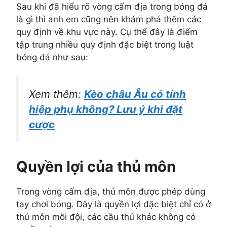
Sau khi đã hiểu rõ vòng cấm địa trong bóng đá
là gì thì anh em cũng nên khám phá thêm các
quy định về khu vực này. Cụ thể đây là điểm
tập trung nhiều quy định đặc biệt trong luật
bóng đá như sau:
Xem thêm:
Kèo châu Âu có tính
hiệp phụ không? Lưu ý khi đặt
cược
Quyền lợi của thủ môn
Trong vòng cấm địa, thủ môn được phép dùng
tay chơi bóng. Đây là quyền lợi đặc biệt chỉ có ở
thủ môn mỗi đội, các cầu thủ khác không có