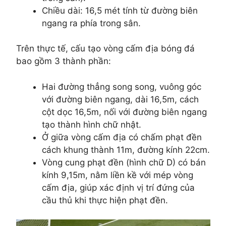
Chiều dài: 16,5 mét tính từ đường biên
ngang ra phía trong sân.
Trên thực tế, cấu tạo vòng cấm địa bóng đá
bao gồm 3 thành phần:
Hai đường thẳng song song, vuông góc
với đường biên ngang, dài 16,5m, cách
cột dọc 16,5m, nối với đường biên ngang
tạo thành hình chữ nhật.
Ở giữa vòng cấm địa có chấm phạt đền
cách khung thành 11m, đường kính 22cm.
Vòng cung phạt đền (hình chữ D) có bán
kính 9,15m, nằm liền kề với mép vòng
cấm địa, giúp xác định vị trí đứng của
cầu thủ khi thực hiện phạt đền.