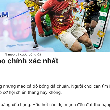
5 mẹo cá cược bóng đá
èo chính xác nhất
rong những mẹo cá độ bóng đá chuẩn. Người chơi cần tìm
ó cơ hội chiến thắng hay không.
 bảng xếp hạng. Hầu hết các đội mạnh đều đạt thứ hạn