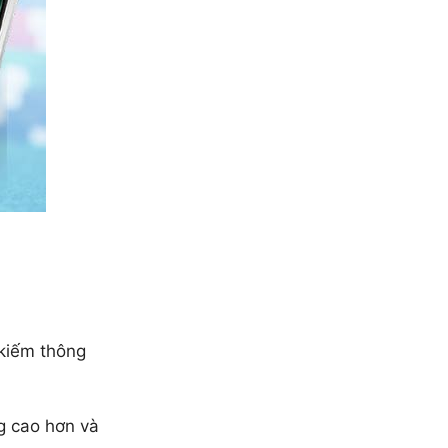
 kiếm thông
g cao hơn và