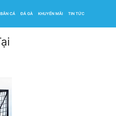
BẮN CÁ
ĐÁ GÀ
KHUYẾN MÃI
TIN TỨC
ại