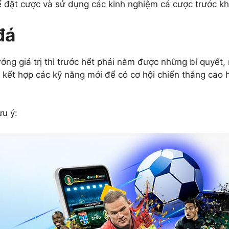
ể đặt cược và sử dụng các kinh nghiệm cá cược trước khi
đá
ởng giá trị thì trước hết phải nắm được những bí quyết
i kết hợp các kỹ năng mới để có cơ hội chiến thắng cao
ưu ý: