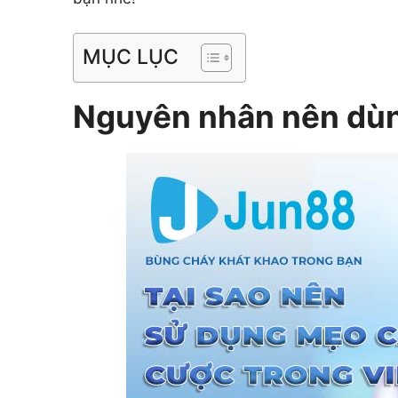
MỤC LỤC
Nguyên nhân nên dùn