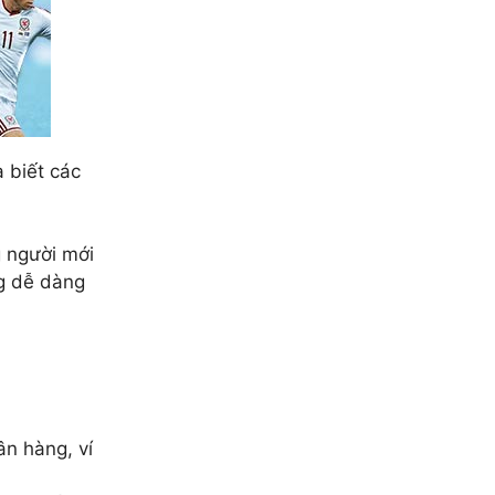
 biết các
g người mới
ng dễ dàng
ân hàng, ví