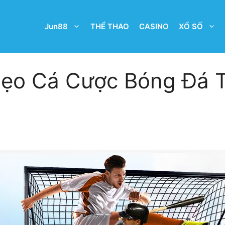
Jun88
THỂ THAO
CASINO
XỔ SỐ
ẹo Cá Cược Bóng Đá T