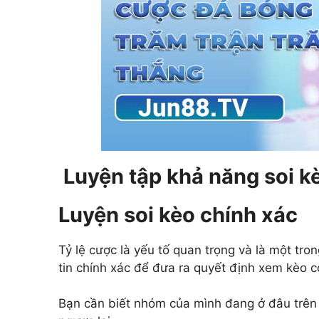
Luyện tập khả năng soi k
Luyện soi kèo chính xác
Tỷ lệ cược là yếu tố quan trọng và là một t
tin chính xác để đưa ra quyết định xem kèo c
Bạn cần biết nhóm của mình đang ở đâu trên