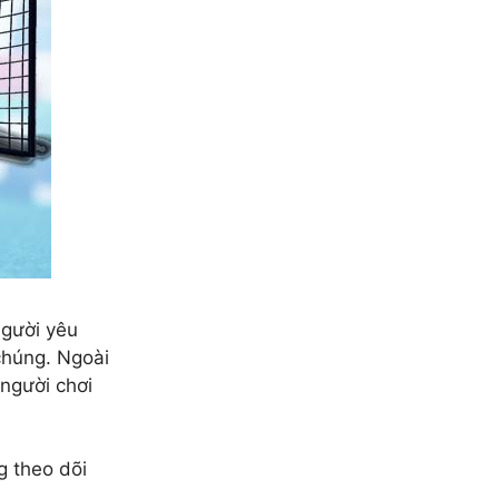
người yêu
 chúng. Ngoài
 người chơi
g theo dõi