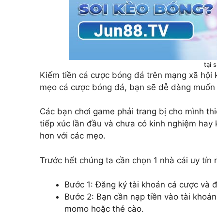
tại 
Kiếm tiền cá cược bóng đá trên mạng xã hội 
mẹo cá cược bóng đá, bạn sẽ dễ dàng muốn t
Các bạn chơi game phải trang bị cho mình thi
tiếp xúc lần đầu và chưa có kinh nghiệm hay 
hơn với các mẹo.
Trước hết chúng ta cần chọn 1 nhà cái uy tín 
Bước 1: Đăng ký tài khoản cá cược và 
Bước 2: Bạn cần nạp tiền vào tài khoả
momo hoặc thẻ cào.