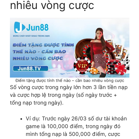
nhiêu vòng cược
Điểm tặng được tính thế nào – cần bao nhiêu vòng cược
Số vòng cược trong ngày lớn hơn 3 lần tiền nạp
và cược hợp lệ trong ngày (số ngày trước +
tổng nạp trong ngày).
Ví dụ: Trước ngày 26/03 số dư tài khoản
game là 100,000 điểm, trong ngày đó
mình tổng nạp là 500,000 điểm, cược