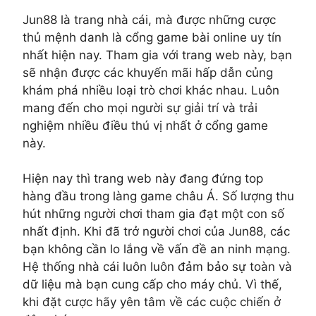
Jun88 là trang nhà cái, mà được những cược
thủ mệnh danh là cổng game bài online uy tín
nhất hiện nay. Tham gia với trang web này, bạn
sẽ nhận được các khuyến mãi hấp dẫn củng
khám phá nhiều loại trò chơi khác nhau. Luôn
mang đến cho mọi người sự giải trí và trải
nghiệm nhiều điều thú vị nhất ở cổng game
này.
Hiện nay thì trang web này đang đứng top
hàng đầu trong làng game châu Á. Số lượng thu
hút những người chơi tham gia đạt một con số
nhất định. Khi đã trở người chơi của Jun88, các
bạn không cần lo lắng về vấn đề an ninh mạng.
Hệ thống nhà cái luôn luôn đảm bảo sự toàn và
dữ liệu mà bạn cung cấp cho máy chủ. Vì thế,
khi đặt cược hãy yên tâm về các cuộc chiến ở