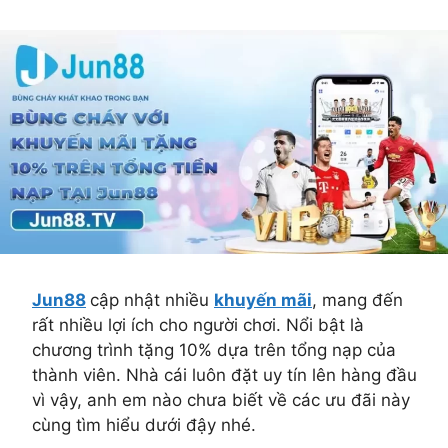
Jun88
cập nhật nhiều
khuyến mãi
, mang đến
rất nhiều lợi ích cho người chơi. Nổi bật là
chương trình tặng 10% dựa trên tổng nạp của
thành viên. Nhà cái luôn đặt uy tín lên hàng đầu
vì vậy, anh em nào chưa biết về các ưu đãi này
cùng tìm hiểu dưới đậy nhé.