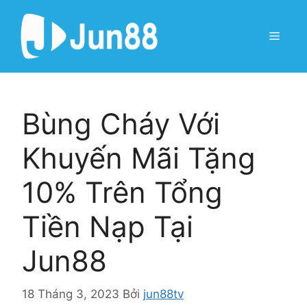
Chuyển
đến
Menu
nội
dung
Bùng Cháy Với
Khuyến Mãi Tặng
10% Trên Tổng
Tiền Nạp Tại
Jun88
18 Tháng 3, 2023
Bởi
jun88tv