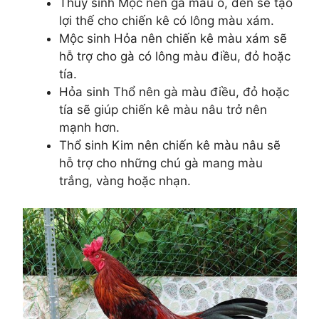
Thủy sinh Mộc nên gà màu ô, đen sẽ tạo
lợi thế cho chiến kê có lông màu xám.
Mộc sinh Hỏa nên chiến kê màu xám sẽ
hỗ trợ cho gà có lông màu điều, đỏ hoặc
tía.
Hỏa sinh Thổ nên gà màu điều, đỏ hoặc
tía sẽ giúp chiến kê màu nâu trở nên
mạnh hơn.
Thổ sinh Kim nên chiến kê màu nâu sẽ
hỗ trợ cho những chú gà mang màu
trắng, vàng hoặc nhạn.