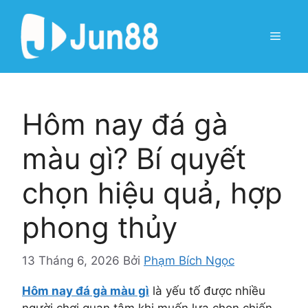
Chuyển
đến
Menu
nội
dung
Hôm nay đá gà
màu gì? Bí quyết
chọn hiệu quả, hợp
phong thủy
13 Tháng 6, 2026
Bởi
Phạm Bích Ngọc
Hôm nay đá gà màu gì
là yếu tố được nhiều