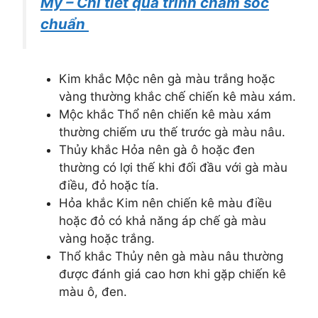
Mỹ – Chi tiết quá trình chăm sóc
chuẩn
Kim khắc Mộc nên gà màu trắng hoặc
vàng thường khắc chế chiến kê màu xám.
Mộc khắc Thổ nên chiến kê màu xám
thường chiếm ưu thế trước gà màu nâu.
Thủy khắc Hỏa nên gà ô hoặc đen
thường có lợi thế khi đối đầu với gà màu
điều, đỏ hoặc tía.
Hỏa khắc Kim nên chiến kê màu điều
hoặc đỏ có khả năng áp chế gà màu
vàng hoặc trắng.
Thổ khắc Thủy nên gà màu nâu thường
được đánh giá cao hơn khi gặp chiến kê
màu ô, đen.