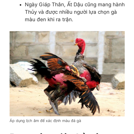
Ngày Giáp Thân, Ất Dậu cũng mang hành
Thủy và được nhiều người lựa chọn gà
màu đen khi ra trận.
Áp dụng lịch âm để xác định màu đá gà