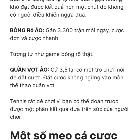
khó đạt được kết quả hơn một chút do không
có người điều khiển ngựa đua.
BÓNG Rổ ẢO:
Gần 3.300 trận mỗi ngày, cược
đơn và cược nhanh
Tương tự như game bóng rổ thật.
QUẦN VỢT ẢO:
Cứ 3,5 lại có một trò chơi mới
để đặt cược. Đặt cược không ngừng vào môn
thể thao quần vợt.
Tennis rất dễ chơi vì bạn có thể đoán trước
được một phần kết quả dựa trên sức của người
chơi.
Một số mẹo cá cược