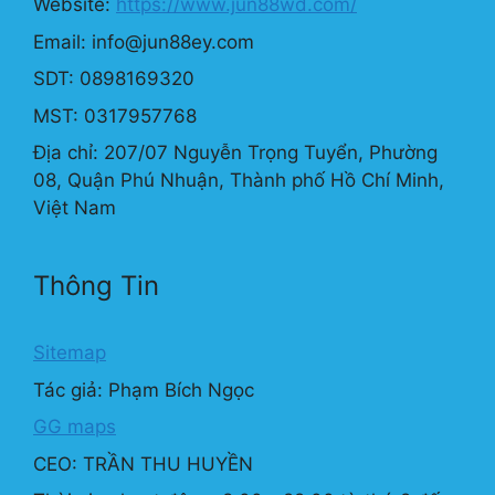
Website:
https://www.jun88wd.com/
Email:
info@jun88ey.com
SDT: 0898169320
MST: 0317957768
Địa chỉ: 207/07 Nguyễn Trọng Tuyển, Phường
08, Quận Phú Nhuận, Thành phố Hồ Chí Minh,
Việt Nam
Thông Tin
Sitemap
Tác giả: Phạm Bích Ngọc
GG maps
CEO: TRẦN THU HUYỀN