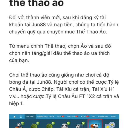
thể thao ảo
Đối với thành viên mới, sau khi đăng ký tài
khoản tại Jun88 và nạp tiền, chúng ta tiến hành
chuyển quỹ qua chuyên mục Thể Thao Ảo.
Từ menu chính Thể thao, chọn Ảo và sau đó
chọn nền tảng/giải đấu thể thao ảo ưa thích
của bạn.
Chơi thể thao ảo cũng giống như chơi cá độ
bóng đá tại Jun88. Người chơi có thể cược Tỷ lệ
Châu Á, cược Chấp, Tài Xỉu cả trận, Tài Xỉu H1
v.v… hoặc cược Tỷ lệ Châu Âu FT 1X2 cả trận và
hiệp 1.