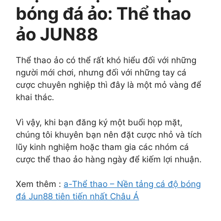
bóng đá ảo: Thể thao
ảo JUN88
Thể thao ảo có thể rất khó hiểu đối với những
người mới chơi, nhưng đối với những tay cá
cược chuyên nghiệp thì đây là một mỏ vàng để
khai thác.
Vì vậy, khi bạn đăng ký một buổi họp mặt,
chúng tôi khuyên bạn nên đặt cược nhỏ và tích
lũy kinh nghiệm hoặc tham gia các nhóm cá
cược thể thao ảo hàng ngày để kiếm lợi nhuận.
Xem thêm :
a-Thể thao – Nền tảng cá độ bóng
đá Jun88 tiên tiến nhất Châu Á